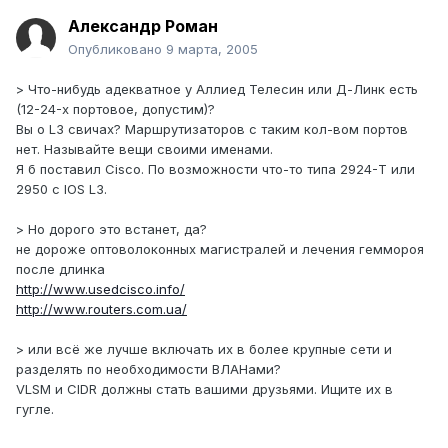
Александр Роман
Опубликовано
9 марта, 2005
> Что-нибудь адекватное у Аллиед Телесин или Д-Линк есть
(12-24-х портовое, допустим)?
Вы о L3 свичах? Маршрутизаторов с таким кол-вом портов
нет. Называйте вещи своими именами.
Я б поставил Cisco. По возможности что-то типа 2924-T или
2950 с IOS L3.
> Но дорого это встанет, да?
не дороже оптоволоконных магистралей и лечения геммороя
после длинка
http://www.usedcisco.info/
http://www.routers.com.ua/
> или всё же лучше включать их в более крупные сети и
разделять по необходимости ВЛАНами?
VLSM и CIDR должны стать вашими друзьями. Ищите их в
гугле.