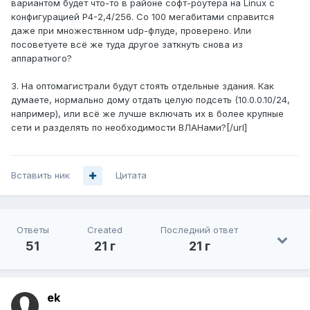
вариантом будет что-то в районе софт-роутера на Linux с
конфигурацией P4-2,4/256. Со 100 мегабитами справится
даже при множествнном udp-флуде, проверено. Или
посоветуете всё же туда другое заткнуть снова из
аппаратного?
3. На оптомагистрали будут стоять отдельные здания. Как
думаете, нормально дому отдать целую подсеть (10.0.0.10/24,
например), или всё же лучше включать их в более крупные
сети и разделять по необходимости ВЛАНами?[/url]
Вставить ник
Цитата
Ответы
Created
Последний ответ
51
21 г
21 г
ek