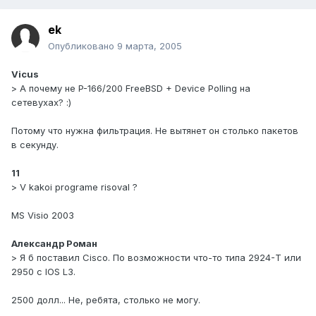
ek
Опубликовано
9 марта, 2005
Vicus
> А почему не P-166/200 FreeBSD + Device Polling на
сетевухах? :)
Потому что нужна фильтрация. Не вытянет он столько пакетов
в секунду.
11
> V kakoi programe risoval ?
MS Visio 2003
Александр Роман
> Я б поставил Cisco. По возможности что-то типа 2924-T или
2950 с IOS L3.
2500 долл... Не, ребята, столько не могу.