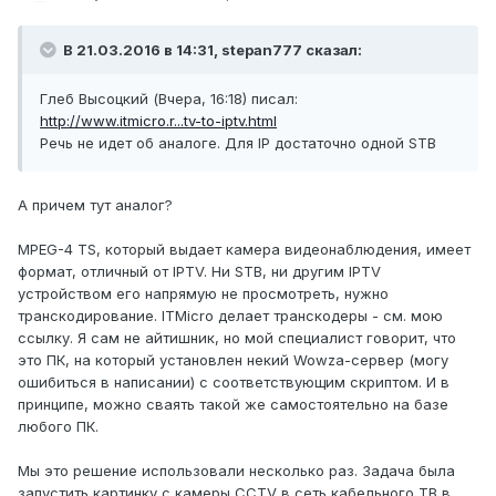
В 21.03.2016 в 14:31, stepan777 сказал:
Глеб Высоцкий (Вчера, 16:18) писал:
http://www.itmicro.r...tv-to-iptv.html
Речь не идет об аналоге. Для IP достаточно одной STB
А причем тут аналог?
MPEG-4 TS, который выдает камера видеонаблюдения, имеет
формат, отличный от IPTV. Ни STB, ни другим IPTV
устройством его напрямую не просмотреть, нужно
транскодирование. ITMicro делает транскодеры - см. мою
ссылку. Я сам не айтишник, но мой специалист говорит, что
это ПК, на который установлен некий Wowza-сервер (могу
ошибиться в написании) с соответствующим скриптом. И в
принципе, можно сваять такой же самостоятельно на базе
любого ПК.
Мы это решение использовали несколько раз. Задача была
запустить картинку с камеры CCTV в сеть кабельного ТВ в