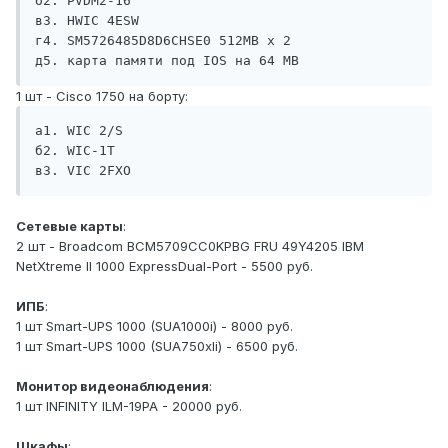
б2. PVDM2-16

в3. HWIC 4ESW

г4. SM5726485D8D6CHSE0 512MB x 2

д5. карта памяти под IOS на 64 MB
1 шт - Сisco 1750 на борту:
а1. WIC 2/S

б2. WIC-1T

в3. VIC 2FXO
Сетевые карты
:
2 шт - Broadcom BCM5709CC0KPBG FRU 49Y4205 IBM
NetXtreme II 1000 ExpressDual-Port - 5500 руб.
ИПБ
:
1 шт Smart-UPS 1000 (SUA1000i) - 8000 руб.
1 шт Smart-UPS 1000 (SUA750xli) - 6500 руб.
Монитор видеонаблюдения
:
1 шт INFINITY ILM-19PA - 20000 руб.
Шкафы
: