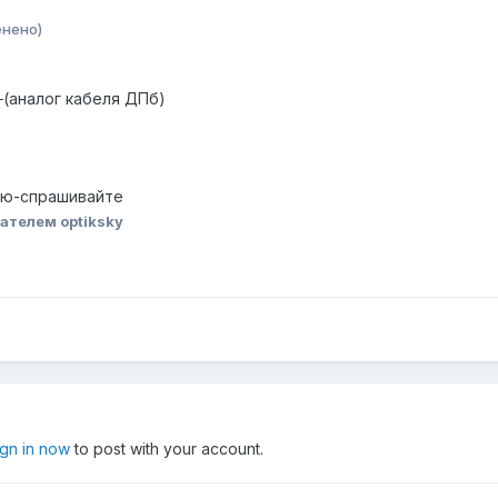
енено)
м
(аналог кабеля ДПб)
ию-спрашивайте
ателем optiksky
ign in now
to post with your account.