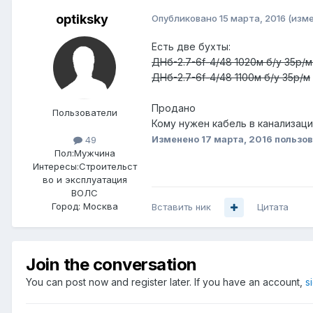
optiksky
Опубликовано
15 марта, 2016
(изм
Есть две бухты:
ДНб-2.7-6f-4/48 1020м б/у 35р/
ДНб-2.7-6f-4/48 1100м б/у 35р/м
Продано
Пользователи
Кому нужен кабель в канализац
Изменено
17 марта, 2016
пользов
49
Пол:
Мужчина
Интересы:
Строительст
во и эксплуатация
ВОЛС
Город:
Москва
Вставить ник
Цитата
Join the conversation
You can post now and register later. If you have an account,
s