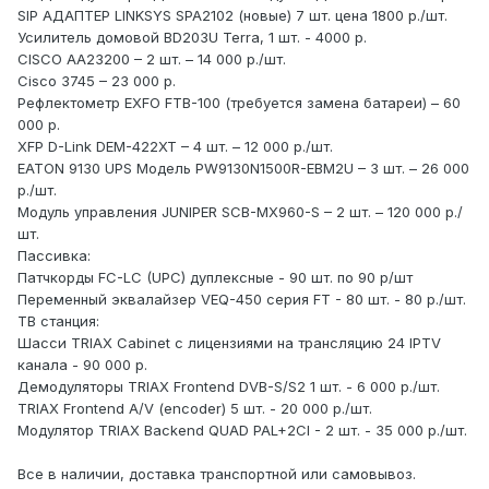
SIP АДАПТЕР LINKSYS SPA2102 (новые) 7 шт. цена 1800 р./шт.
Усилитель домовой BD203U Terra, 1 шт. - 4000 р.
CISCO AA23200 – 2 шт. – 14 000 р./шт.
Cisco 3745 – 23 000 р.
Рефлектометр EXFO FTB-100 (требуется замена батареи) – 60
000 р.
XFP D-Link DEM-422XT – 4 шт. – 12 000 р./шт.
EATON 9130 UPS Модель PW9130N1500R-EBM2U – 3 шт. – 26 000
р./шт.
Модуль управления JUNIPER SCB-MX960-S – 2 шт. – 120 000 р./
шт.
Пассивка:
Патчкорды FC-LC (UPC) дуплексные - 90 шт. по 90 р/шт
Переменный эквалайзер VEQ-450 серия FT - 80 шт. - 80 р./шт.
ТВ станция:
Шасси TRIAX Cabinet с лицензиями на трансляцию 24 IPTV
канала - 90 000 р.
Демодуляторы TRIAX Frontend DVB-S/S2 1 шт. - 6 000 р./шт.
TRIAX Frontend A/V (encoder) 5 шт. - 20 000 р./шт.
Модулятор TRIAX Backend QUAD PAL+2CI - 2 шт. - 35 000 р./шт.
Все в наличии, доставка транспортной или самовывоз.