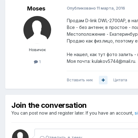
Moses
Опубликовано
11 марта, 2016
Продам D-link DWL-2700AP, в нал
Все - без антенн; в простое - п
Местоположение - Екатеринбур
Продаю как физ.лицо, поэтому 
Новичок
Не нашел, как тут фото залить -
Моя почта: kulakov5744@mail.ru.
1
Вставить ник
Цитата
Join the conversation
You can post now and register later. If you have an account,
s
Ответить в тему...