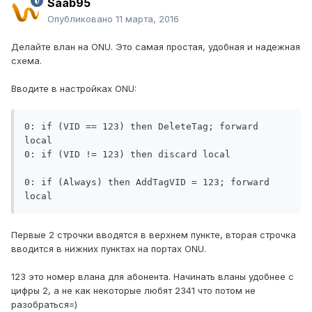
Saab95
Опубликовано
11 марта, 2016
Делайте влан на ONU. Это самая простая, удобная и надежная
схема.
Вводите в настройках ONU:
0: if (VID == 123) then DeleteTag; forward 
local

0: if (VID != 123) then discard local

0: if (Always) then AddTagVID = 123; forward 
local
Первые 2 строчки вводятся в верхнем пункте, вторая строчка
вводится в нижних пунктах на портах ONU.
123 это номер влана для абонента. Начинать вланы удобнее с
цифры 2, а не как некоторые любят 2341 что потом не
разобраться=)