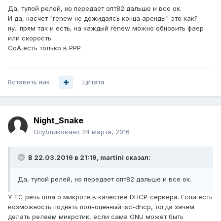
Да, тупой релей, но передает опт82 дальше и все ок.
И да, насчет "renew не дожидаясь конца аренды" это как? -
ну.. прям так и есть, на каждый renew можно обновить фаер
или скорость.
CoA есть только в РРР
Вставить ник
Цитата
Night_Snake
Опубликовано
24 марта, 2016
В 22.03.2016 в 21:19, martini сказал:
Да, тупой релей, но передает опт82 дальше и все ок.
У ТС речь шла о микроте в качестве DHCP-сервера. Если есть
возможность поднять полноценный isc-dhcp, тогда зачем
делать релеем микротик, если сама ONU может быть