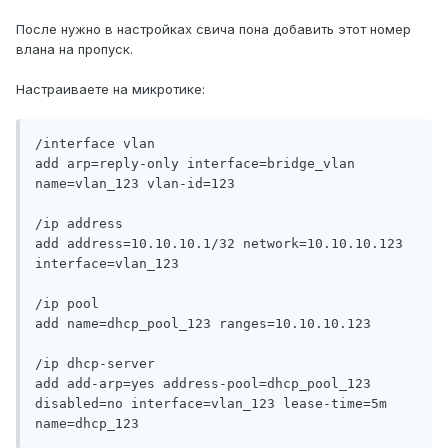
После нужно в настройках свича пона добавить этот номер
влана на пропуск.
Настраиваете на микротике:
/interface vlan

add arp=reply-only interface=bridge_vlan 
name=vlan_123 vlan-id=123

/ip address

add address=10.10.10.1/32 network=10.10.10.123 
interface=vlan_123

/ip pool

add name=dhcp_pool_123 ranges=10.10.10.123

/ip dhcp-server

add add-arp=yes address-pool=dhcp_pool_123 
disabled=no interface=vlan_123 lease-time=5m 