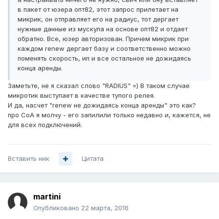
в пакет от юзера опт82, этот запрос прилетает на
микрик, он отправляет его на радиус, тот дергает
нужные данные из мускула на основе опт82 и отдает
обратно. Все, юзер авторизован. Причем микрик при
каждом renew дергает базу и соответственно можно
поменять скорость, ип и все остальное не дожидаясь
конца аренды.
Заметьте, не я сказал слово "RADIUS" =) В таком случае
микротик выступает в качестве тупого релея.
И да, насчет "renew не дожидаясь конца аренды" это как?
про CoA я молчу - его запилили только недавно и, кажется, не
для всех подключений.
Вставить ник
Цитата
martini
Опубликовано
22 марта, 2016