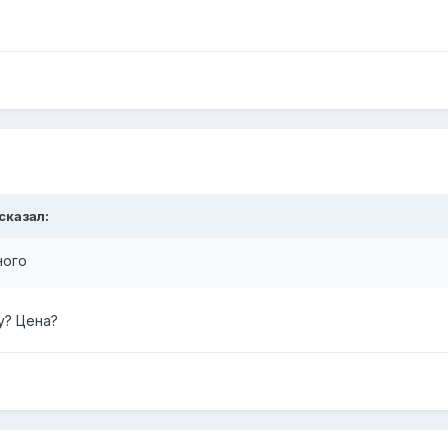
 сказал:
ного
у? Цена?