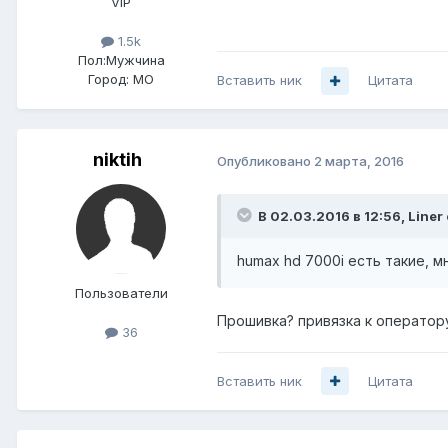
VIP
1.5k
Пол:
Мужчина
Город:
МО
Вставить ник
Цитата
niktih
Опубликовано
2 марта, 2016
В 02.03.2016 в 12:56, Liner
humax hd 7000i есть такие, м
Пользователи
Прошивка? привязка к оператор
36
Вставить ник
Цитата