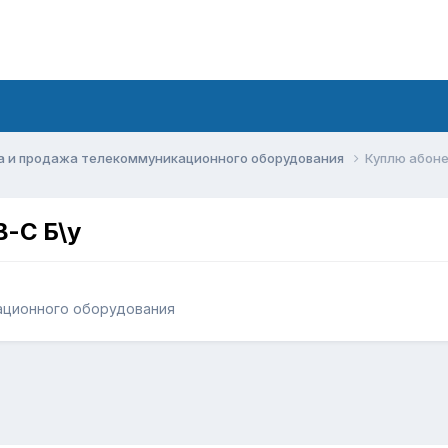
а и продажа телекоммуникационного оборудования
Куплю абоне
B-C Б\у
ационного оборудования