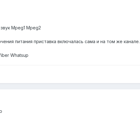
 звук Mpeg1 Mpeg2
чения питания приставка включалась сама и на том же канале.
Viber Whatsup
о