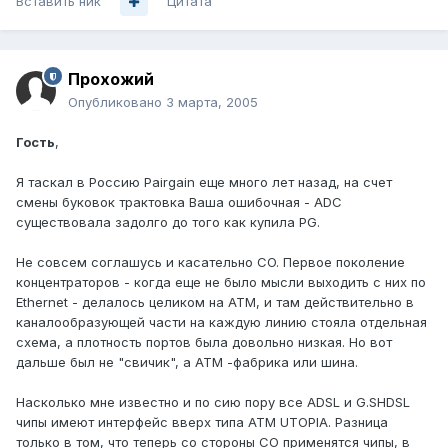
Вставить ник
Цитата
Прохожий
Опубликовано
3 марта, 2005
Гость
,
Я таскал в Россию Pairgain еще много лет назад, на счет
смены буковок трактовка Ваша ошибочная - ADC
существовала задолго до того как купила PG.
Не совсем соглашусь и касательно CO. Первое поколение
концентраторов - когда еще не было мысли выходить с них по
Ethernet - делалось целиком на АТМ, и там действительно в
каналообразующей части на каждую линию стояла отдельная
схема, а плотность портов была довольно низкая. Но вот
дальше был не "свичик", а АТМ -фабрика или шина.
Насколько мне известно и по сию пору все ADSL и G.SHDSL
чипы имеют интерфейс вверх типа ATM UTOPIA. Разница
только в том, что теперь со стороны СО применятся чипы, в