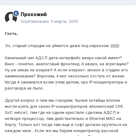
Прохожий
Опубликовано
3 марта, 2005
Гость
,
Эх, старый спорщик не уймется даже под наркозом :)))))))
Канальный чип АДСЛ дата-интерфейс вверх какой имеет?
Вниз - понятно, аналоговый фронтенд. А вверх, на агрегацию?
Ну уж никак не езернет! А если езернет- можно в студию его
наименование? Впрочем, я мог несколько отстать от жизни.
Когда я занимался всем этим делом, про IP-концентраторы и
разговора не было.
Другой вопрос о чем мы говорим. Ушлые китайцы вполне
могли взять для своих IP-концентраторов абонентский CPE
SoC чипсет, там где на одном кристале сделаны АДСЛ и
нетворк-процессор, там действительно и Ethernet MAC на
борту. Только вот тогда там еще и софт должен крутиться на
каждом чипе... Если же мы берем концентратор высокой