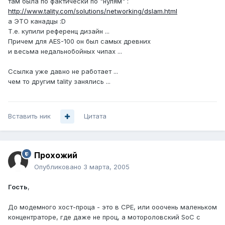
там была по фактически по "нулям" :
http://www.tality.com/solutions/networking/dslam.html
а ЭТО канадцы :D
Т.е. купили референц дизайн ...
Причем для AES-100 он был самых древних
и весьма недальнобойных чипах ...
Ссылка уже давно не работает ...
чем то другим tality занялись ...
Вставить ник
Цитата
Прохожий
Опубликовано
3 марта, 2005
Гость
,
До модемного хост-проца - это в CPE, или ооочень маленьком
концентраторе, где даже не проц, а мотороловский SoC с