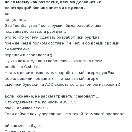
но по моему как раз таких, весьма долбанутых
конструкций больше никто и не делал ...
да,
не делал ...
Эта "долбанутая " конструкция была разработана
под занавес развала рургЕна ...
это то что успели сделать разработчики рургЕна,
прежде чем в полном составе (44 чел) и со всеми своими
"манатками"
перешли в глобалспен ;)
Ну что потом сделал глобалспен ... известно всем ...
особенно G.shdsl ...
Часть относительно сырых наработок мАнагеры рургЕна,
все ж решили продавать ... потом эти мАнагеры
сменили буковки на ADC вместе со страной регистрации ;)
Если, конечно, не рассматривать "самопал" ...
Это отдельная, т.е. по части ADSL CO,
очень длинная песня :)
Если сейчас начну перечилять кто такой "самопал" продавал
...
ой как много будет ...
Причина проста ...