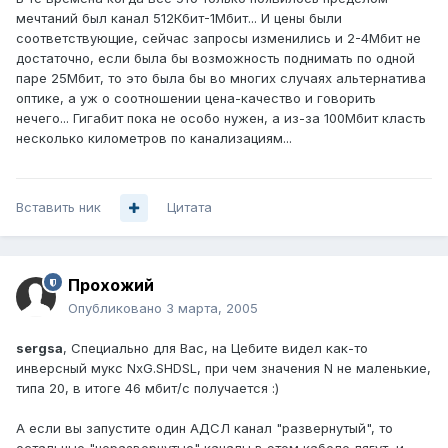
мечтаний был канал 512Кбит-1Мбит... И цены были
соответствующие, сейчас запросы изменились и 2-4Мбит не
достаточно, если была бы возможность поднимать по одной
паре 25Мбит, то это была бы во многих случаях альтернатива
оптике, а уж о соотношении цена-качество и говорить
нечего... Гигабит пока не особо нужен, а из-за 100Мбит класть
несколько километров по канализациям...
Вставить ник
Цитата
Прохожий
Опубликовано
3 марта, 2005
sergsa
, Специально для Вас, на Цебите видел как-то
инверсный мукс NxG.SHDSL, при чем значения N не маленькие,
типа 20, в итоге 46 мбит/с получается :)
А если вы запустите один АДСЛ канал "развернутый", то