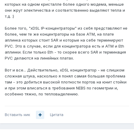
которых на одном кристалле более одного модема, меньше
они жрут электичества и соответственнно выделяют тепла и
т.д. :)
Более того, "xDSL IP-концентраторы" из себя представляют не
более, чем те же концентраторы на базе АТМ, на плате
аплинка которых стоит SAR и которые на себе терминируют
PVC. Это в случае, если для концентратора есть и АТМ и Eth
аплинки. Если только Eth - то скорее всего SAR и терминация
PVC делаются на линейных платах.
Вот и все... Действительно, xDSL концентратор - не слишком
сложная штука, насколько я понял самая большая проблема
там - это добиться высокой плотности портов на юнит стойки
и при этом вписаться в требования NEBS по геометрии и,
особенно тяжно, по тепловыделению.
Вставить ник
Цитата