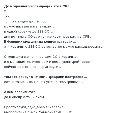
До модемного хост-проца - это в CPE
?
х-з ...
то что я видел до сих пор,
можно назвать и маленьким ...
в одной корзине до 288 CO ...
дык вот там в CO все тот же хост-проц как и в CPE ...
В больших модульных концентраторах ...
эти корзины с 288 CO естественно можно каскадировать ...
С меньшим же количеством CO в корзинке,
и с меньшим количеством и номенуклатурой "сосок"
сейчас на рынке хоть пруд пруди ...
там все вокруг АТМ свич-фабрики построено ...
есть и такие ... но я в них уже не "ковырялсИ" ...
о чем спорим-то? ...
да в обещем то ни очем ...
Просто "руки_одно_время" чесались
выбросить на рынок "одинокие" ADSL CO ...