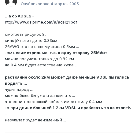
Опубликовано
4 марта, 2005
...а об ADSL2+
http://www.dslprime.com/a/adsl21.pdf
смотреть рисунок 8,
килофУт это где то 0.33км
26AWG это по нашему жила 0.5мм ...
там
несиметричные, т.е. в одну сторону 25Мбит
можно получить только до 0.82 км
на 0.4 мм будет естественно хуже ...
растояние около 2км может даже меньше VDSL пытались
поднять ...
чудит народ ...
можно было бы уже и запомнить ...
что если телефонный кабель имеет жилу 0.4 мм
то
при длине большей 1.2км VDSL и пробовать то не стоитЬ
...
Результат будет неизменный ...