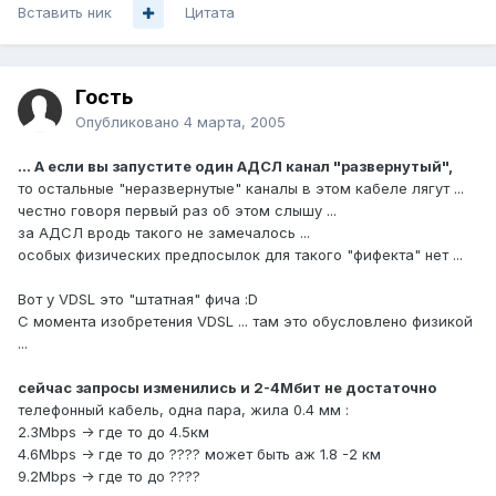
Вставить ник
Цитата
Гость
Опубликовано
4 марта, 2005
... А если вы запустите один АДСЛ канал "развернутый",
то остальные "неразвернутые" каналы в этом кабеле лягут ...
честно говоря первый раз об этом слышу ...
за АДСЛ вродь такого не замечалось ...
особых физических предпосылок для такого "фифекта" нет ...
Вот у VDSL это "штатная" фича :D
С момента изобретения VDSL ... там это обусловлено физикой
...
сейчас запросы изменились и 2-4Мбит не достаточно
телефонный кабель, одна пара, жила 0.4 мм :
2.3Mbps -> где то до 4.5км
4.6Mbps -> где то до ???? может быть аж 1.8 -2 км
9.2Mbps -> где то до ????