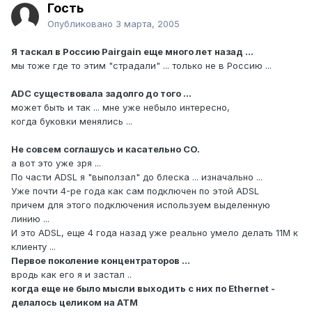
Гость
Опубликовано
3 марта, 2005
Я таскал в Россию Pairgain еще много лет назад ...
мы тоже где то этим "страдали" ... только не в Россию ...
ADC существовала задолго до того ...
может быть и так ... мне уже небыло интересно,
когда буковки менялись ...
Не совсем соглашусь и касательно CO.
а вот это уже зря ...
По части ADSL я "выползал" до блеска ... изначально ...
Уже почти 4-ре года как сам подключен по этой ADSL
причем для этого подключения используем выделенную
линию ...
И это ADSL, еще 4 года назад уже реально умело делать 11M к
клиенту ...
Первое поколение концентраторов ...
вродь как его я и застал ..
когда еще не было мысли выходить с них по Ethernet -
делалось целиком на АТМ