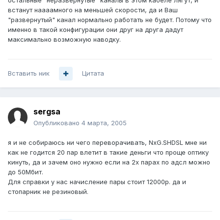
остальные "неразвернутые" каналы в этом кабеле лягут, и
встанут наааамного на меньшей скорости, да и Ваш
"развернутый" канал нормально работать не будет. Потому что
именно в такой конфигурации они друг на друга дадут
максимально возможную наводку.
Вставить ник
Цитата
sergsa
Опубликовано
4 марта, 2005
я и не собираюсь ни чего переворачивать, NxG.SHDSL мне ни
как не годится 20 пар влетит в такие деньги что проще оптику
кинуть, да и зачем оно нужно если на 2х парах по адсл можно
до 50Мбит.
Для справки у нас начисление пары стоит 12000р. да и
стопарник не резиновый.