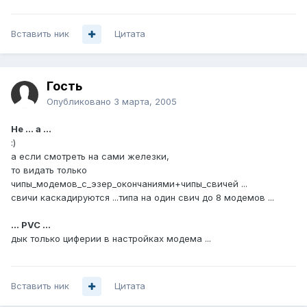
Вставить ник
Цитата
Гость
Опубликовано
3 марта, 2005
Не ... а ...
:)
а если смотреть на сами железки,
то видать только
чипы_модемов_c_эзер_окончаниями+чипы_свичей ...
свичи каскадируются ...типа на один свич до 8 модемов ...
... PVC ...
дык только циферии в настройках модема ...
Вставить ник
Цитата