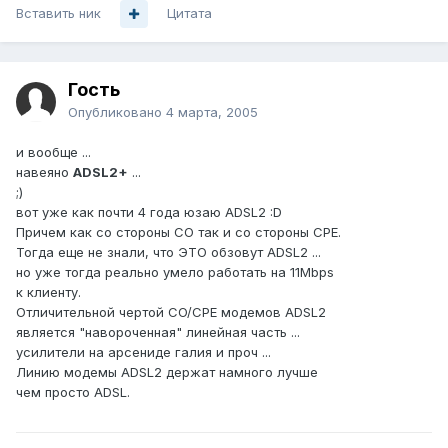
Вставить ник
Цитата
Гость
Опубликовано
4 марта, 2005
и вообще ...
навеяно
ADSL2+
...
;)
вот уже как почти 4 года юзаю ADSL2 :D
Причем как со стороны CO так и со стороны CPE.
Тогда еще не знали, что ЭТО обзовут ADSL2 ...
но уже тогда реально умело работать на 11Mbps
к клиенту.
Отличительной чертой CO/CPE модемов ADSL2
является "навороченная" линейная часть ...
усилители на арсениде галия и проч ...
Линию модемы ADSL2 держат намного лучше
чем просто ADSL.