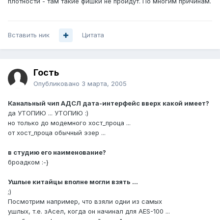
плотности - там такие фишки не пройдут. По многим причинам.
Вставить ник
Цитата
Гость
Опубликовано
3 марта, 2005
Канальный чип АДСЛ дата-интерфейс вверх какой имеет?
да УТОПИЮ ... УТОПИЮ :)
но только до модемного хост_проца ...
от хост_проца обычный эзер ...
в студию его наименование?
броадком :-}
Ушлые китайцы вполне могли взять ...
;)
Посмотрим например, что взяли одни из самых
ушлых, т.е. зАсел, когда он начинал для AES-100 ...