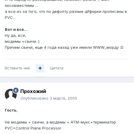
несовместимы ...
а все из за того, что по дефолту разные цИферки прописаны в
PVC...
Вот и все...
Ну да, все,
модемы +свичи :)
Причем свичи, еще 4 года назад уже имели WWW_морду :D
Вставить ник
Цитата
Прохожий
Опубликовано
3 марта, 2005
Гость
,
Не модемы + свичи, а модемы + АТМ-мукс+терминатор
PVC+Control Plane Processor