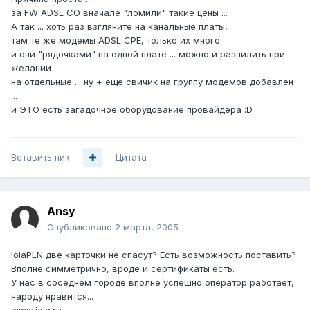
за FW ADSL CO вначале "ломили" такие цены ...
А так ... хоть раз взгляните на канальные платы,
там те же модемы ADSL CPE, только их много
и они "рядочками" на одной плате ... можно и разпилить при
желании
на отдельные ... ну + еще свичик на группу модемов добавлен
...
и ЭТО есть загадочное оборудование провайдера :D
Вставить ник
Цитата
Ansy
Опубликовано
2 марта, 2005
IolaPLN две карточки не спасут? Есть возможность поставить?
Вполне симметрично, вроде и сертификаты есть.
У нас в соседнем городе вполне успешно оператор работает,
народу нравится...