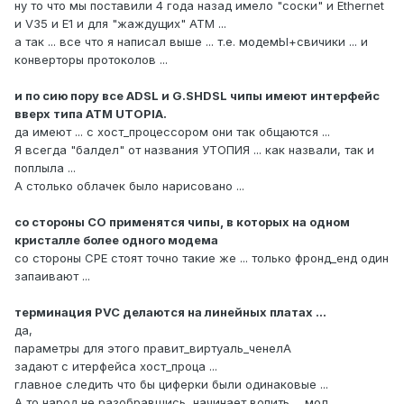
ну то что мы поставили 4 года назад имело "соски" и Ethernet
и V35 и E1 и для "жаждущих" АТМ ...
а так ... все что я написал выше ... т.е. модемЫ+свичики ... и
конверторы протоколов ...
и по сию пору все ADSL и G.SHDSL чипы имеют интерфейс
вверх типа ATM UTOPIA.
да имеют ... с хост_процессором они так общаются ...
Я всегда "балдел" от названия УТОПИЯ ... как назвали, так и
поплыла ...
А столько облачек было нарисовано ...
со стороны СО применятся чипы, в которых на одном
кристалле более одного модема
со стороны CPE стоят точно такие же ... только фронд_енд один
запаивают ...
терминация PVC делаются на линейных платах ...
да,
параметры для этого правит_виртуаль_ченелА
задают с итерфейса хост_проца ...
главное следить что бы циферки были одинаковые ...
А то народ не разобравшись, начинает вопить ... мол