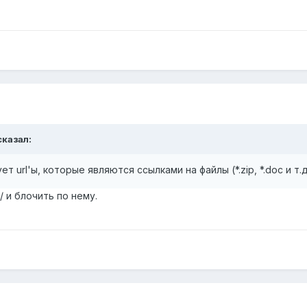
сказал:
т url'ы, которые являются ссылками на файлы (*.zip, *.doc и т.д
 и блочить по нему.