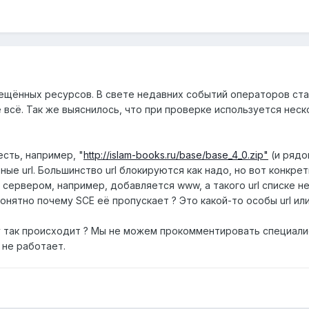
прещённых ресурсов. В свете недавних событий операторов ст
 всё. Так же выяснилось, что при проверке используется неско
есть, например, "
http://islam-books.ru/base/base_4_0.zip"
(и рядо
ные url. Большинство url блокируются как надо, но вот конкрет
сервером, например, добавляется www, а такого url списке не
нятно почему SCE её пропускает ? Это какой-то особы url или
 так происходит ? Мы не можем прокомментировать специалист
 не работает.