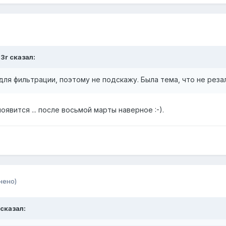
3r сказал:
для фильтрации, поэтому не подскажу. Была тема, что не резал
явится ... после восьмой марты наверное :-).
нено)
 сказал: