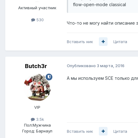
flow-open-mode classical
Активный участник
530
Что-то не могу найти описание 
Вставить ник
Цитата
Butch3r
Опубликовано
3 марта, 2016
А мы используем SCE только для
VIP
3.5k
Пол:
Мужчина
Город:
Барнаул
Вставить ник
Цитата