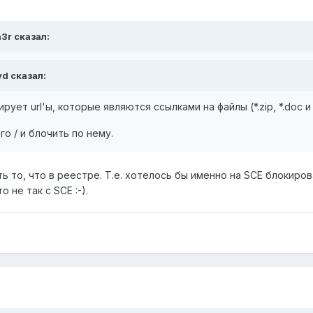
h3r сказал:
yd сказал:
рует url'ы, которые являются ссылками на файлы (*.zip, *.doc и 
о / и блочить по нему.
 то, что в реестре. Т.е. хотелось бы именно на SCE блокирова
 не так с SCE :-).