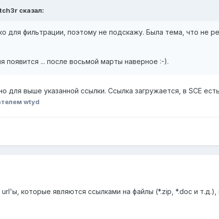
tch3r сказал:
о для фильтрации, поэтому не подскажу. Была тема, что не ре
 появится ... после восьмой марты наверное :-).
о для выше указанной ссылки. Ссылка загружается, в SCE есть
ателем wtyd
rl'ы, которые являются ссылками на файлы (*.zip, *.doc и т.д.),