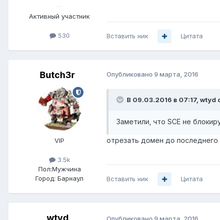
Активный участник
530
Вставить ник
Цитата
Butch3r
Опубликовано
9 марта, 2016
В 09.03.2016 в 07:17, wtyd 
Заметили, что SCE не блокируе
отрезать домен до последнего /
VIP
3.5k
Пол:
Мужчина
Город:
Барнаул
Вставить ник
Цитата
wtyd
Опубликовано
9 марта, 2016