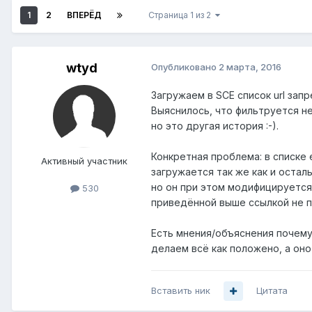
1
2
ВПЕРЁД
Страница 1 из 2
wtyd
Опубликовано
2 марта, 2016
Загружаем в SCE список url за
Выяснилось, что фильтруется не
но это другая история :-).
Конкретная проблема: в списке 
Активный участник
загружается так же как и осталь
но он при этом модифицируется 
530
приведённой выше ссылкой не по
Есть мнения/объяснения почему
делаем всё как положено, а оно
Вставить ник
Цитата