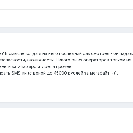
? В смысле когда я на него последний раз смотрел - он падал. 
езопасности/анонимности. Никого он из операторов толком не
ги за whatsapp и viber и прочее.
исать SMS-ки (с ценой до 45000 рублей за мегабайт ;-)).