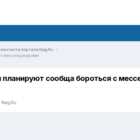
контента портала Nag.Ru
я с мессенджерами
ы планируют сообща бороться с мес
 Nag.Ru