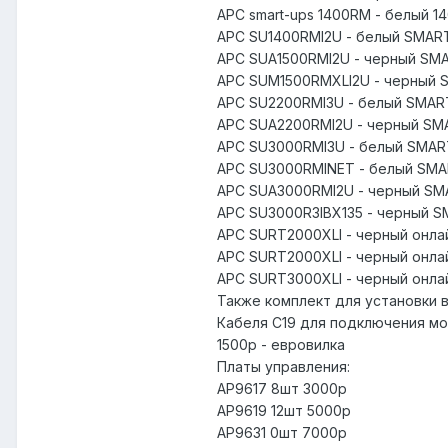
APC smart-ups 1400RM - белый 1
APC SU1400RMI2U - белый SMAR
APC SUA1500RMI2U - черный SMA
APC SUM1500RMXLI2U - черный 
APC SU2200RMI3U - белый SMAR
APC SUA2200RMI2U - черный SM
APС SU3000RMI3U - белый SMAR
APC SU3000RMINET - белый SMAR
APC SUA3000RMI2U - черный SM
APC SU3000R3IBX135 - черный S
APC SURT2000XLI - черный онла
APC SURT2000XLI - черный онла
APC SURT3000XLI - черный онла
Также комплект для установки в
Кабеля C19 для подключения мо
1500р - евровилка
Платы управления:
AP9617 8шт 3000р
AP9619 12шт 5000р
AP9631 0шт 7000р