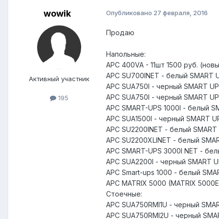
wowik
Опубликовано
27 февраля, 2016
Продаю
Напольные:
APC 400VA - 11шт 1500 руб. (нов
APC SU700INET - белый SMART 
Активный участник
APC SUA750I - черный SMART UP
APC SUA750I - черный SMART UP
195
APC SMART-UPS 1000I - белый S
APC SUA1500I - черный SMART U
APC SU2200INET - белый SMART
APC SU2200XLINET - белый SMA
APC SMART-UPS 3000I NET - бе
APC SUA2200I - черный SMART 
APC Smart-ups 1000 - белый SM
APC MATRIX 5000 (MATRIX 5000E
Стоечные:
APC SUA750RMI1U - черный SMA
APC SUA750RMI2U - черный SMA