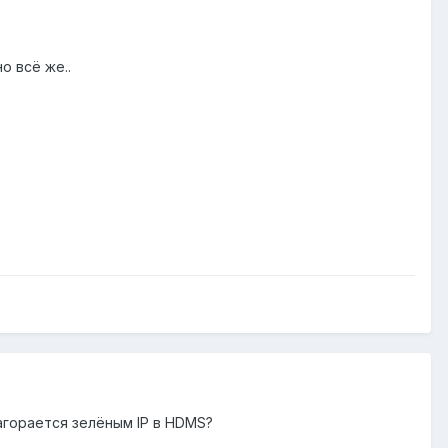
о всё же..
 загорается зелёным IP в HDMS?