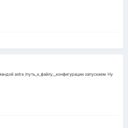
андой astra /путь_к_файлу__конфигурации запускаем. Ну