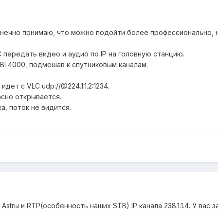
конечно понимаю, что можно подойти более профессионально, н
 передать видео и аудио по IP на головную станцию.
PBI 4000, подмешав к спутниковым каналам.
дет c VLC udp://@224.1.1.2:1234.
асно открывается.
а, поток не видится.
 Astrы и RTP(особенность наших STB) IP канала 238.1.1.4. У вас