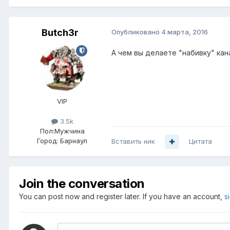
Butch3r
Опубликовано
4 марта, 2016
А чем вы делаете "набивку" кан
VIP
3.5k
Пол:
Мужчина
Город:
Барнаул
Вставить ник
Цитата
Join the conversation
You can post now and register later. If you have an account,
s