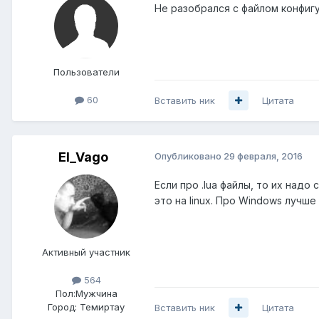
Не разобрался с файлом конфигу
Пользователи
60
Вставить ник
Цитата
El_Vago
Опубликовано
29 февраля, 2016
Если про .lua файлы, то их над
это на linux. Про Windows лучше
Активный участник
564
Пол:
Мужчина
Город:
Темиртау
Вставить ник
Цитата