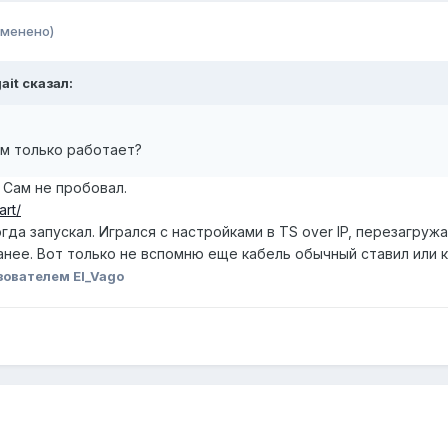
зменено)
ait сказал:
ом только работает?
. Сам не пробовал.
art/
гда запускал. Игрался с настройками в TS over IP, перезагруж
анее. Вот только не вспомню еще кабель обычный ставил или 
ователем El_Vago