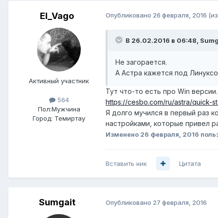
El_Vago
Опубликовано
26 февраля, 2016
(и
В 26.02.2016 в 06:48, Sumg
Не загорается.
А Астра кажется под Линукс
Активный участник
Тут что-то есть про Win версии
564
https://cesbo.com/ru/astra/quick-st
Пол:
Мужчина
Я долго мучился в первый раз ко
Город:
Темиртау
настройками, которые привел р
Изменено
26 февраля, 2016
польз
Вставить ник
Цитата
Sumgait
Опубликовано
27 февраля, 2016