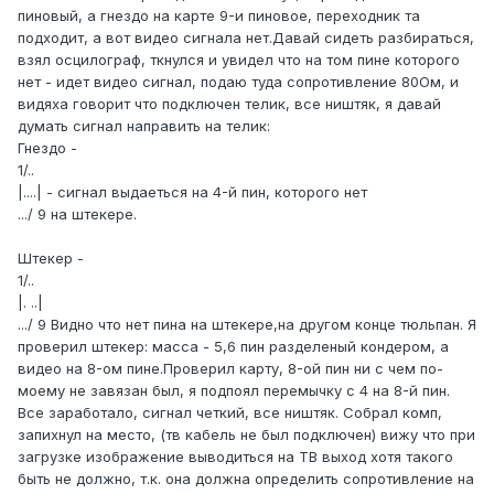
пиновый, а гнездо на карте 9-и пиновое, переходник та
подходит, а вот видео сигнала нет.Давай сидеть разбираться,
взял осцилограф, ткнулся и увидел что на том пине которого
нет - идет видео сигнал, подаю туда сопротивление 80Ом, и
видяха говорит что подключен телик, все ништяк, я давай
думать сигнал направить на телик:
Гнездо -
1/..
|....| - сигнал выдаеться на 4-й пин, которого нет
.../ 9 на штекере.
Штекер -
1/..
|. ..|
.../ 9 Видно что нет пина на штекере,на другом конце тюльпан. Я
проверил штекер: масса - 5,6 пин разделеный кондером, а
видео на 8-ом пине.Проверил карту, 8-ой пин ни с чем по-
моему не завязан был, я подпоял перемычку с 4 на 8-й пин.
Все заработало, сигнал четкий, все ништяк. Собрал комп,
запихнул на место, (тв кабель не был подключен) вижу что при
загрузке изображение выводиться на ТВ выход хотя такого
быть не должно, т.к. она должна определить сопротивление на