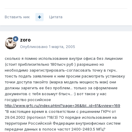
Вставить ник
Цитата
zoro
Опубликовано
1 марта, 2005
сколько я помню использование внутри офиса без лицензии
(стоит приблизительно 180тысч руб ) разрешено но
необходимо зарегистрировать-согласовать точку в гкрч..
тоесть подать заявление к ним просим расмотреть установку
точки доступа такойто (марка модель мощность мак) они
должны зарегить ее без проблем... только за оформление
документов с тебя возьмут 6тысч... :) вот такое у нас
госудрство российское
http://www.grfc.ru/index.phtml?page=36&tbl...id=61&vview=169
"В настоящее время в соответствии с решением ГКРЧ от
29.04.2002 (протокол ?18/3) ?О порядке использования на
территории Российской Федерации внутриофисных систем
передачи данных в полосе частот 2400-2483.5 МГц?