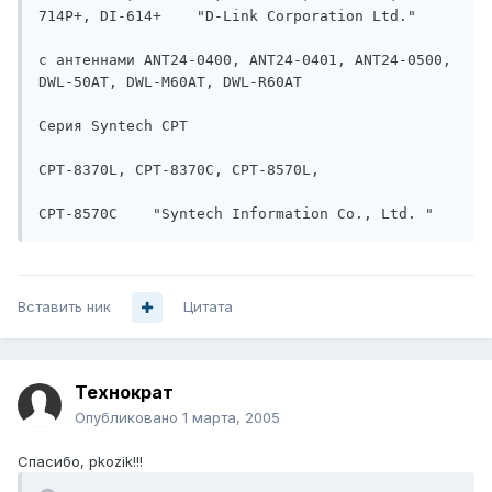
714P+, DI-614+    "D-Link Corporation Ltd."

с антеннами ANT24-0400, ANT24-0401, ANT24-0500, 
DWL-50AT, DWL-M60AT, DWL-R60AT    

Серия Syntech СРТ    

CРТ-8370L, CРТ-8370С, CРТ-8570L, 

CРТ-8570С    "Syntech Information Co., Ltd. "
Вставить ник
Цитата
Технократ
Опубликовано
1 марта, 2005
Спасибо, pkozik!!!