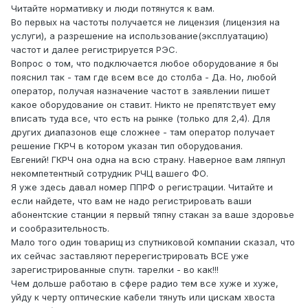
Читайте нормативку и люди потянутся к вам.
Во первых на частоты получается не лицензия (лицензия на
услуги), а разрешение на использование(эксплуатацию)
частот и далее регистрируется РЭС.
Вопрос о том, что подключается любое оборудование я бы
пояснил так - там где всем все до столба - Да. Но, любой
оператор, получая назначение частот в заявлении пишет
какое оборудование он ставит. Никто не препятствует ему
вписать туда все, что есть на рынке (только для 2,4). Для
других диапазонов еще сложнее - там оператор получает
решение ГКРЧ в котором указан тип оборудования.
Евгений! ГКРЧ она одна на всю страну. Наверное вам ляпнул
некомпетентный сотрудник РЧЦ вашего ФО.
Я уже здесь давал номер ППРФ о регистрации. Читайте и
если найдете, что вам не надо регистрировать ваши
абонентские станции я первый тяпну стакан за ваше здоровье
и сообразительность.
Мало того один товарищ из спутниковой компании сказал, что
их сейчас заставляют перерегистрировать ВСЕ уже
зарегистрированные спутн. тарелки - во как!!!
Чем дольше работаю в сфере радио тем все хуже и хуже,
уйду к черту оптические кабели тянуть или цискам хвоста