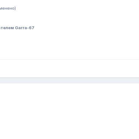
менено)
телем Garra-67