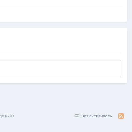
ge R710
Вся активность