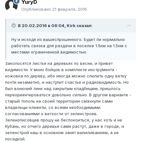
YuryD
Опубликовано
21 февраля, 2016
В 20.02.2016 в 06:04, Kirk сказал:
Ну и исходя из вышеспрошенного. Будет ли нормально
работать связка для раздачи в поселке 1.5км на 1.5км с
местами ограниченной видимостью
Заколосятся листья на деревьях по весне, и привет
видимости. У моих бойцов в комплекте инструмента -
ножовка по дереву, ибо иногда можно спилить одну ветку
почти незаметно, и наступит счастье и радиовидимость. Но
был вонючий линк над закрытым кладбищем, пришлось
переориентироваться довольно сильно. В другом варианте -
старый тополь на своей территории смахнули сами
владельцы-клиенты, со всеми необходимыми
согласованиями о ветхости от зеленстроев.
Зеленописовцев прошу не беспокоиться, у нас хоть и не
Кубань, но отчего деревья сами растут, даже в городе, и
зеленстрой наш в основном занят выпиливанием, а не
посадкой.