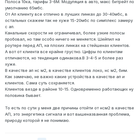
Полоса 10ка, тарифы 3-6М. Модуляция в авто, макс битрейт по
умолчанию 65мбс.
От Ап клиенту все отлично в лучших линках до 30-40мбс, в
остальных скажем так не хуже 15-20мбс по симплекс замеру
с ап.
Канальные скорости не ограничивал, более узкие полосы
пробовал, но там особо ничего не меняется. Шейпил на
роутере перед АП, на плохих линках на стейшенах клиентов.
А вот от клиента все крайне грустно. Цифры по клиентам
отличаются, но тенденция одинакова.В 3-4-5 и более раз
хуже.
В качестве ап нс м2, в качестве клиентов локо, нс м2, бим.
Как замечаю, не важно какие устройства в качестве ап и
клиентов. Сама суть сохраняется.
Клиентов везде в районе 10-15. Одновременно работающих ну
половина бывает.
То есть по сути у меня две причины отойти от нсм2 в качестве
АП, это энергетика сигнала и вот вышеназванная проблема,
природу которой я не понимаю.