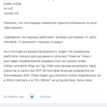
bullet m2hp
ns m2
rocket m2
Понятно, что последнее наиболее приспособленное но все-
таки кризис.
Одинаково ли хорошо работают антены секторные от ubnt,
extralink, rf elements? Каковы отзывы?
Ну и исходя из вышеспрошенного. Будет ли нормально
работать связка для раздачи в поселке 1.5км на 1.5км с
местами ограниченной видимостью на связке bullet
m2hp+extralink 90gr на 7gr 17dbi или проще вкорячить пару
наносов в качестве АП? Кстати фактически развертка на
ближайшие 500-700м будет достаточна чтобы подключать не
в 90гр секторе а в 120-180гр? на устройствах типа грид.
Вставить ник
Цитата