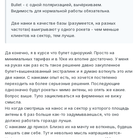
Bullet - с одной поляризацией, вычёркиваем.
Видимость для нормальной работы обязательна.
Две нанки в качестве базы (разумеется, на разных
частотах) выигрывают у одного рокета - чем меньше
клиентов на сектор, тем лучше.
Да конечно, я в курсе что булет однорукий. Просто на
минимальных тарифах и в 10ке их вполне достаточно. У меня
на руках как раз есть такое решение давно закупленное
булет+вышеназванный экстралинк и я думаю воткнуть это или
две нанки. С нанками опыт есть, но хочется постепенно
переходить на более серьезные решения. Последующие
однозначно будут рокеты+ мимо антены, но опять же какие.
Вопрос выше. Тупо зацикливаться на фирменных не вижу
смысла.
Но когда смотришь на нанос и на сектор у которого площадь
антены в 6 раз больше как-то задумывваешься, что оно
должно работать гораздо лучше.
С нанками др прикол. Близко их на мачту не воткнешь, будешь
мешать сам себе. Тут и невольно мысль напрашивается-