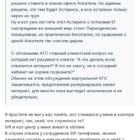
решено ставить в новом офисе Алкатель. Но админы
решили, что там будет Астериск, а все остально только
через их труп.
Ну и вот уже лет пять этот Астериск с потоками E1
смотрящими во внешний мир стоит. Периодически
покашливая, но практически бесплатно, по сравнения с
ценой Алкателя так совсем даром.
С облачными АТС главный клиентский вопрос на
который нет разумного ответа. "А что делать если
отвалится интернет? Я что не смогу, ни в соседний
кабинет ни охране позвонить?"
Обычно на этом обсуждение виртуальной АТС
заканчиватся, предложение резервировать канал
интернет, для многих пока выглядит экзотически и не
убедительно.
Я простите не могу вас понять, вот сломался у меня в конторе
интернет, так, окей, что случилось то?
IVR и кол центр у меня живет в облаке.
В случае отвала у сотрудников SIP телефонии, звонки
начинают уходить к ним на мобилы, проблема то в чем? :)