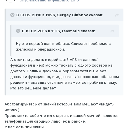
Опубликовано
19 февраля, 2016
В 19.02.2016 в 11:26, Sergey Gilfanov сказал:
В 19.02.2016 в 11:16, telematic сказал:
Ну это первый шаг в облако. Снимает проблемы с
железом и операционкой.
А стоит ли делать второй шаг? VPS (и данные/
функционал в ней) можно таскать с одного хостера на
другого. Полным дисковым образом хотя бы. А вот
данные и функционал, введенные в 'полностью' облачном
решении - оказываются почти намертво прибиты к тому,
кто это решение делает.
Абстрагируйтесь от знаний которые вам мешают увидеть
истину )
Представьте себе что вы стартап, и вашей мечтой является
телефонизация овощных лавочек в районе.
У вас есть три опции.