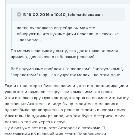
В 19.02.2016 в 10:40, telematic сказал:
после очередного апгрейда вы можете
обнаружить, что нужные фичи исчезли, а ненужные
- появились.
По моему печальному опыту, это достаточно весомая
причина, для отказа от облачных решений.
Всё надуманные проблемы "с железом", "виртуалками",
"зарплатами" и пр - по существу мелочь, на этом фоне.
Еще и от размеров бизнеса зависит, как и от квалификации и
упоротости админов. Некрупным компаниям это проще.
Хотя вот знаю крупную контору, которая по совместительству
поставщик Алкателя, и воде бы пр строительстве нового
здания было предварительно решено ставить в новом офисе
Алкатель. Но админы решили, что там будет Астериск, а все
остально только через их труп.
Ну и вот уже лет пять этот Астериск с потоками E1
смотрящими во внешний мир стоит. Периодически