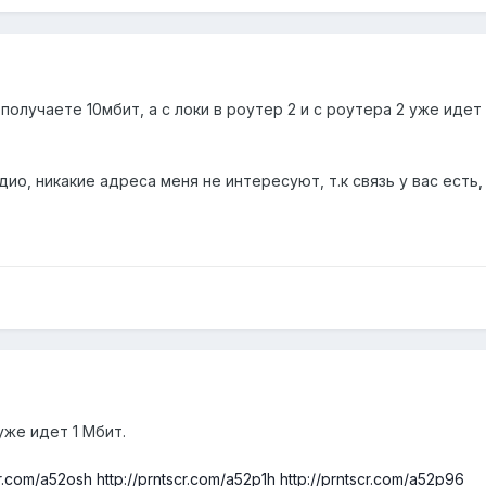
получаете 10мбит, а с локи в роутер 2 и с роутера 2 уже идет
ио, никакие адреса меня не интересуют, т.к связь у вас есть,
уже идет 1 Мбит.
cr.com/a52osh
http://prntscr.com/a52p1h
http://prntscr.com/a52p96