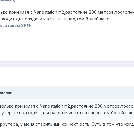
ько принимал с Nanostation m2,растояние 200 метров,постоян
дходит для раздачи инета на нанос,тем болей локо
ователем XPEH
сказал:
только принимал с Nanostation m2,растояние 200 метров,посто
утер не подходит для раздачи инета на нанос,тем болей лок
о роутера, у меня стабильный коннект есть. Суть в том что ко