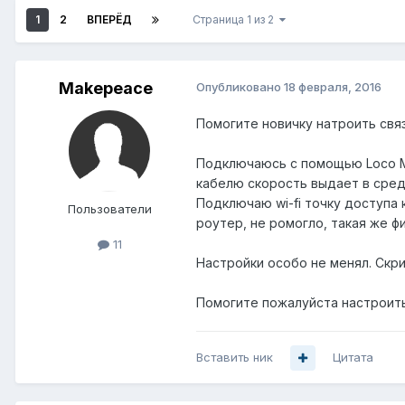
1
2
ВПЕРЁД
Страница 1 из 2
Makepeace
Опубликовано
18 февраля, 2016
Помогите новичку натроить связ
Подключаюсь с помощью Loco M2 
кабелю скорость выдает в средн
Подключаю wi-fi точку доступа 
Пользователи
роутер, не ромогло, такая же фи
11
Настройки особо не менял. Скр
Помогите пожалуйста настроить 
Вставить ник
Цитата