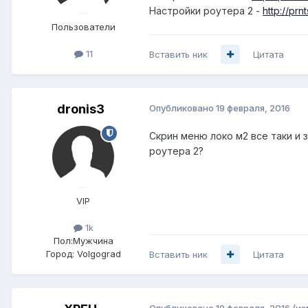
Настройки роутера 2 -
http://prn
Пользователи
11
Вставить ник
Цитата
dronis3
Опубликовано
19 февраля, 2016
Скрин меню локо м2 все таки и 
роутера 2?
VIP
1k
Пол:
Мужчина
Город:
Volgograd
Вставить ник
Цитата
Опубликовано
19 февраля, 2016
(из