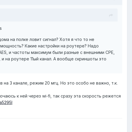
s
ома на полке ловит сигнал? Хотя я что то не
я мощность? Какие настройки на роутере? Надо
AES, и частоты максимум были разные с внешними CPE,
, и на роутере 11ый канал. А вообще скриншоты это
 на 3 канале, режим 20 мгц. Но это особо не важно, т.к.
ючаюсь к ней через wi-fi, так сразу эта скорость режется
/a5295l