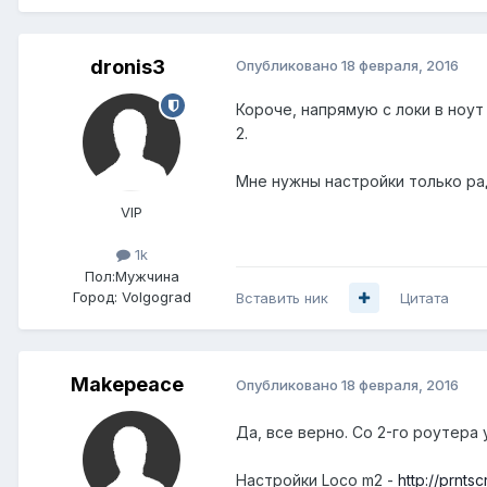
dronis3
Опубликовано
18 февраля, 2016
Короче, напрямую с локи в ноут 
2.
Мне нужны настройки только рад
VIP
1k
Пол:
Мужчина
Город:
Volgograd
Вставить ник
Цитата
Makepeace
Опубликовано
18 февраля, 2016
Да, все верно. Со 2-го роутера 
Настройки Loco m2 -
http://prnts