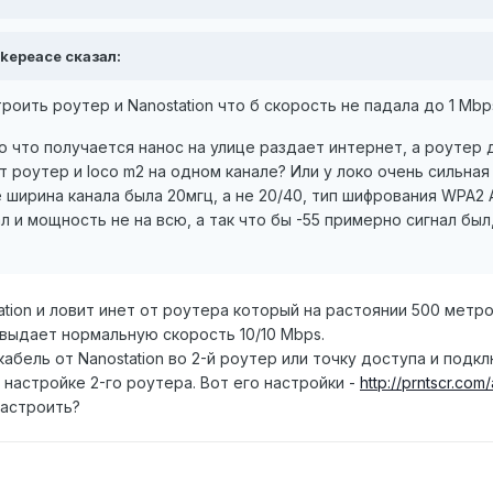
akepeace сказал:
оить роутер и Nanostation что б скорость не падала до 1 Mbp
 что получается нанос на улице раздает интернет, а роутер д
 роутер и loco m2 на одном канале? Или у локо очень сильна
 ширина канала была 20мгц, а не 20/40, тип шифрования WPA2 
ал и мощность не на всю, а так что бы -55 примерно сигнал был
tion и ловит инет от роутера который на растоянии 500 метров
 выдает нормальную скорость 10/10 Mbps.
кабель от Nanostation во 2-й роутер или точку доступа и подкл
 настройке 2-го роутера. Вот его настройки -
http://prntscr.com
настроить?