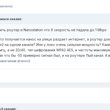
менено)
peace сказал:
ть роутер и Nanostation что б скорость не падала до 1 Mbps
то получается нанос на улице раздает интернет, а роутер дом
m2 на одном канале? Или у локо очень сильная мощность? Как
гц, а не 20/40, тип шифрования WPA2 AES, и частоты максимум
ак что бы -55 примерно сигнал был, и на роутере 11ый канал. 
ователем dronis3
s3 сказал: