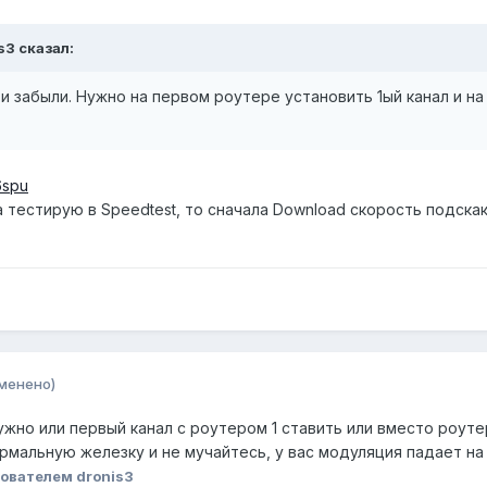
s3 сказал:
 и забыли. Нужно на первом роутере установить 1ый канал и н
6spu
а тестирую в Speedtest, то сначала Download скорость подскак
менено)
нужно или первый канал с роутером 1 ставить или вместо роуте
рмальную железку и не мучайтесь, у вас модуляция падает на м
ователем dronis3