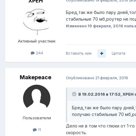
XPEH
Бред,так же было пару дней,тол
стабильные 70 мб,роутер не по
Изменено
19 февраля, 2016
польз
Активный участник
244
Вставить ник
Цитата
Makepeace
Опубликовано
21 февраля, 2016
В 19.02.2016 в 17:52, XPEH 
Бред,так же было пару дней,
получаю стабильные 70 мб,ро
Пользователи
Дело не в том что глюки от 1-г
11
скорость.