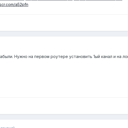
tscr.com/a52pfn
забыли. Нужно на первом роутере установить 1ый канал и на л
менено)