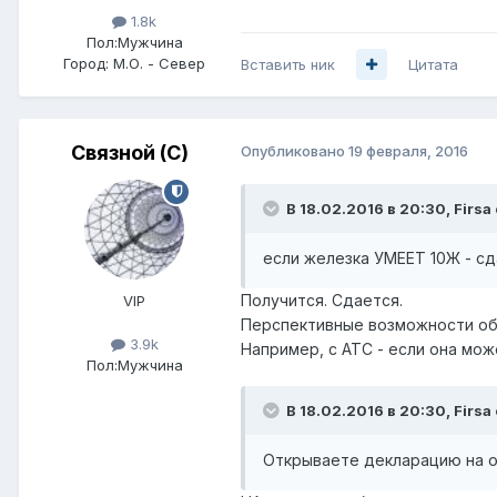
1.8k
Пол:
Мужчина
Город:
М.О. - Север
Вставить ник
Цитата
Связной (С)
Опубликовано
19 февраля, 2016
В 18.02.2016 в 20:30, Firsa
если железка УМЕЕТ 10Ж - сд
Получится. Сдается.
VIP
Перспективные возможности об
3.9k
Например, с АТС - если она мо
Пол:
Мужчина
В 18.02.2016 в 20:30, Firsa
Открываете декларацию на 