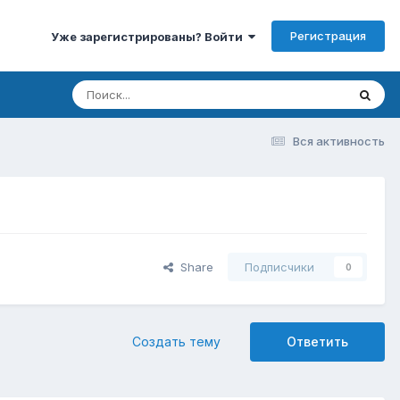
Регистрация
Уже зарегистрированы? Войти
Вся активность
Share
Подписчики
0
Создать тему
Ответить