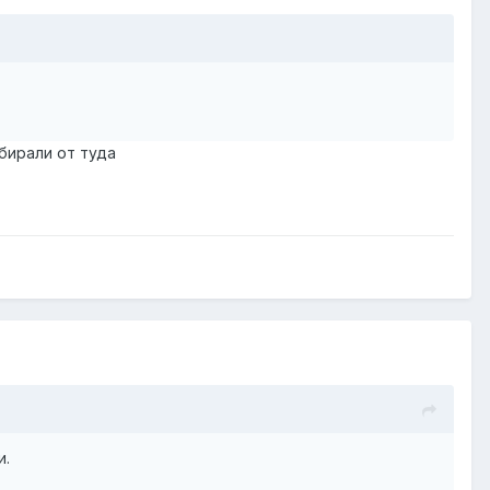
бирали от туда
и.