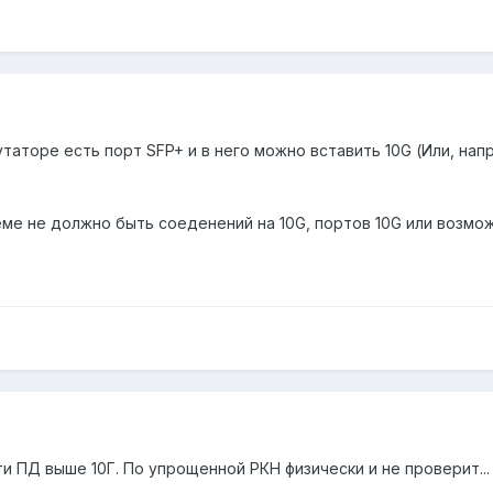
аторе есть порт SFP+ и в него можно вставить 10G (Или, нап
ме не должно быть соеденений на 10G, портов 10G или возмо
и ПД выше 10Г. По упрощенной РКН физически и не проверит...