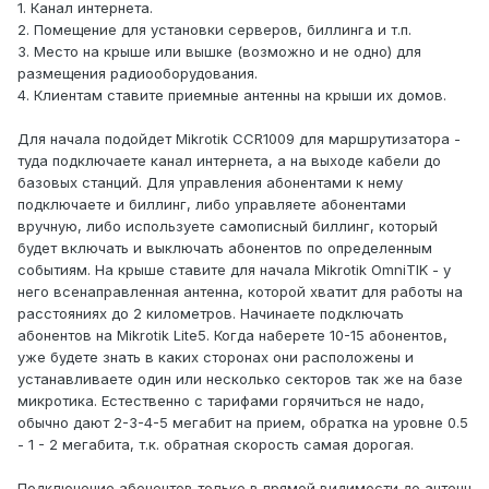
1. Канал интернета.
2. Помещение для установки серверов, биллинга и т.п.
3. Место на крыше или вышке (возможно и не одно) для
размещения радиооборудования.
4. Клиентам ставите приемные антенны на крыши их домов.
Для начала подойдет Mikrotik CCR1009 для маршрутизатора -
туда подключаете канал интернета, а на выходе кабели до
базовых станций. Для управления абонентами к нему
подключаете и биллинг, либо управляете абонентами
вручную, либо используете самописный биллинг, который
будет включать и выключать абонентов по определенным
событиям. На крыше ставите для начала Mikrotik OmniTIK - у
него всенаправленная антенна, которой хватит для работы на
расстояниях до 2 километров. Начинаете подключать
абонентов на Mikrotik Lite5. Когда наберете 10-15 абонентов,
уже будете знать в каких сторонах они расположены и
устанавливаете один или несколько секторов так же на базе
микротика. Естественно с тарифами горячиться не надо,
обычно дают 2-3-4-5 мегабит на прием, обратка на уровне 0.5
- 1 - 2 мегабита, т.к. обратная скорость самая дорогая.
Подключение абонентов только в прямой видимости до антенн