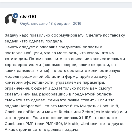
slv700
Опубликовано
18 февраля, 2016
Задачу надо правильно сформулировать. Сделать постановку
задачи -это сделать полдела.
Начать следует с описания предметной области и
поставленной цели, что за местность, кто юзеры, что им
хотите дать. Потом наполните это описание количественными
характеристиками ( сколько юзеров, какие скорости, на
каких дальностях и т.п)- то есть составите количественную
модель предметной области и формулируйте задачу (
критерии эффективности, управляемые параметры,
ограничения, бюджет и др.) И только потом вам смогут
сказать ( или вы, разобравшись в предметной области,
сможете это сделать сами) что лучше ставить. Если это
задача HotSpot wifi , то это могут быть Микротик,Ubnt Unifi,
Cambium cnPilot или может Ruckus или Zebra( ex Motorola) или
что то другое. Если это фиксированный ШБД- то опять же
Cambium ePMP ( или PMP450), Mikrotik, Ubnt или что то другое.
А как строить сеть- отдельная задача.