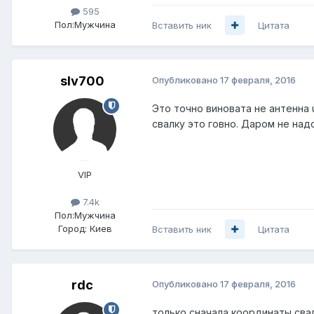
595
Пол:
Мужчина
Вставить ник
Цитата
slv700
Опубликовано
17 февраля, 2016
Это точно виновата не антенна 
свалку это говно. Даром не надо
VIP
7.4k
Пол:
Мужчина
Город:
Киев
Вставить ник
Цитата
rdc
Опубликовано
17 февраля, 2016
только сначала координаты сва