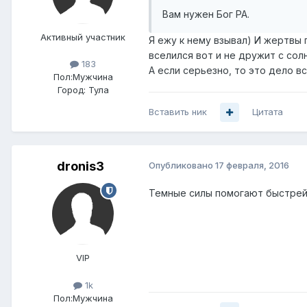
Вам нужен Бог РА.
Активный участник
Я ежу к нему взывал) И жертвы 
вселился вот и не дружит с сол
183
А если серьезно, то это дело в
Пол:
Мужчина
Город:
Тула
Вставить ник
Цитата
dronis3
Опубликовано
17 февраля, 2016
Темные силы помогают быстрей, 
VIP
1k
Пол:
Мужчина