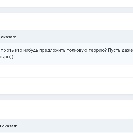
t сказал:
жет хоть кто нибудь предложить толковую теорию? Пусть даж
дыры))
3 сказал: