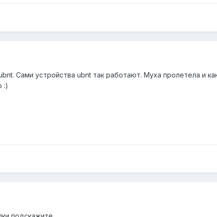
ubnt. Сами устройства ubnt так работают. Муха пролетела и ка
 :)
лки подскажите