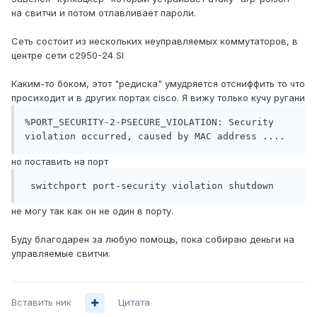
на свитчи и потом отлавливает пароли.
Сеть состоит из нескольких неуправляемых коммутаторов, в
центре сети c2950-24 SI
Каким-то боком, этот "редиска" умудряется отсниффить то что
просиходит и в других портах cisco. Я вижу только кучу ругани
%PORT_SECURITY-2-PSECURE_VIOLATION: Security 
violation occurred, caused by MAC address ....
но поставить на порт
 switchport port-security violation shutdown
не могу так как он не один в порту.
Буду благодарен за любую помощь, пока собираю деньги на
управляемые свитчи.
Вставить ник
Цитата