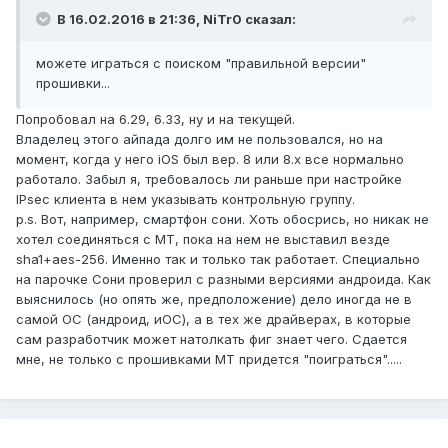
В 16.02.2016 в 21:36, NiTr0 сказал:
можете играться с поиском "правильной версии"
прошивки...
Попробовал на 6.29, 6.33, ну и на текущей.
Владелец этого айпада долго им не пользовался, но на
момент, когда у него iOS был вер. 8 или 8.x все нормально
работало. Забыл я, требовалось ли раньше при настройке
IPsec клиента в нем указывать контрольную группу.
p.s. Вот, например, смартфон сони. Хоть обосрись, но никак не
хотел соединяться с МТ, пока на нем не выставил везде
sha1+aes-256. Именно так и только так работает. Специально
на парочке Сони проверил с разными версиями андроида. Как
выяснилось (но опять же, предположение) дело иногда не в
самой ОС (андроид, иОС), а в тех же драйверах, в которые
сам разработчик может натолкать фиг знает чего. Сдается
мне, не только с прошивками МТ придется "поиграться".....