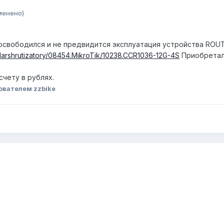
менено)
и освободился и не предвидится эксплуатация устройства ROU
.Marshrutizatory/08454.MikroTik/10238.CCR1036-12G-4S
Приобреталс
счету в рублях.
ователем zzbike