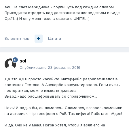
sol
, На счет Меридиана - подпишусь под каждым словом!
Приходится страдать над доставшимся наследством в виде
Opt11. :( И он у меня тоже в связке с UNITEL :)
Вставить ник
Цитата
sol
Опубликовано
23 февраля, 2016
Да это АДЪ просто какой-то. Интерфейс разрабатывался в
застенках Гестапо. А Аненербе консультировало. Если очень
постораться, можно вызвать диавола.
Вывод надо расшифровывать со справочником...
Нахъ! И ладно бы, он ломался... Сломался, погорел, заменили
на астериск + ip телефоны с PoE. Так нифига! Работает пАдел!
И да. Оно не у меня. Погон хотел, чтобы я взял его на