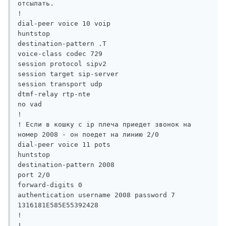
отсылать.

!

dial-peer voice 10 voip

huntstop

destination-pattern .T

voice-class codec 729

session protocol sipv2

session target sip-server

session transport udp

dtmf-relay rtp-nte

no vad

!

! Если в кошку с ip плеча приедет звонок на 
номер 2008 - он поедет на линию 2/0

dial-peer voice 11 pots

huntstop

destination-pattern 2008

port 2/0

forward-digits 0

authentication username 2008 password 7 
1316181E585E55392428

!

!
