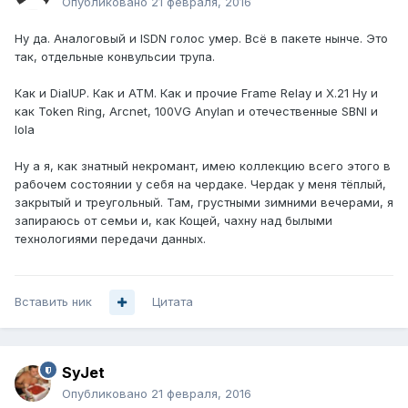
Опубликовано
21 февраля, 2016
Ну да. Аналоговый и ISDN голос умер. Всё в пакете нынче. Это
так, отдельные конвульсии трупа.
Как и DialUP. Как и ATM. Как и прочие Frame Relay и X.21 Ну и
как Token Ring, Arcnet, 100VG Anylan и отечественные SBNI и
Iola
Ну а я, как знатный некромант, имею коллекцию всего этого в
рабочем состоянии у себя на чердаке. Чердак у меня тёплый,
закрытый и треугольный. Там, грустными зимними вечерами, я
запираюсь от семьи и, как Кощей, чахну над былыми
технологиями передачи данных.
Вставить ник
Цитата
SyJet
Опубликовано
21 февраля, 2016