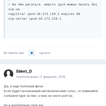
! На чём регаться. вместо ipv4 можно писать dns

sip-ua 

registrar ipv4:10.173.119.1 expires 60

sip-server ipv4:10.173.119.1

Вставить ник
Цитата
Silent_D
Опубликовано
17 февраля, 2016
Да, и еще полезная фича:
Если будет искаженный металлический голос, то поменяйте
compand-type (a-law, u-law) на voice-port'ах.
Ну и желательно туда же: