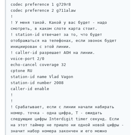
codec preference 1 g729r8

codec preference 2 g711alaw

!

! У меня такой. Какой у вас будет - надо 
смотреть, в каком слоте карта стоит.

! station-id отвечает за то, что будет 
отображаться на телефонах, если звонок будет 
инициирован с этой линии. 

! caller-id разрешает АОН на линии. 

voice-port 2/0

echo-cancel coverage 32

cptone RU

station-id name Vlad Vagon

station-id number 2008

caller-id enable

!

!

! Срабатывает, если с линии начали набирать 
номер. точка - одна цифра, Т - ожидать 
следующие цифры Interdigit timer секунд. Если 
на этот таймер не пришло ни одной новой цифры - 
значит набор номера закончен и его можно 