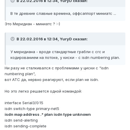
В 22.02.2016 в 12:34, YuryD сказал:
В те древние славные времена, оффсаппорт миниатс ...
Это Меридиан - миниатс ? :-)
В 22.02.2016 в 12:34, YuryD сказал:
У меридиана - вроде стандартные грабли с crc и
кодированием на потоке, у киски - с isdn numbering plan.
Ни разу не сталкивался с проблемами у циски с "isdn
numbering plan",
вот АТС да, нервно реагируют, если plan не isdn.
Но это легко решается одной командой:
interface Serial3/0:15
isdn switch-type primary-net5
isdn map address .* plan isdn type unknown
isdn send-alerting
isdn sending-complete