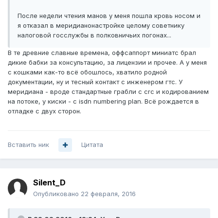
После недели чтения манов у меня пошла кровь носом и
я отказал в меридианонастройке целому советнику
налоговой госслужбы в полковничьих погонах...
В те древние славные времена, оффсаппорт миниатс брал
дикие бабки за консультацию, за лицензии и прочее. А у меня
с кошками как-то всё обошлось, хватило родной
документации, ну и тесный контакт с инженером гтс. У
меридиана - вроде стандартные грабли с crc и кодированием
на потоке, у киски - с isdn numbering plan. Всё рождается в
отладке с двух сторон.
Вставить ник
Цитата
Silent_D
Опубликовано
22 февраля, 2016