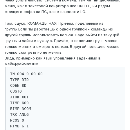
Меня убила наповал система команд. Там нет ни дебильных
меню, как в текстовой конфигурашке UNITEL, ни рядом
стоящего софта на ПС, как в панасах и LG.
Там, сцуко, КОМАНДЫ НАХ! Причём, поделенные на
группы.Если ты работаешь с одной группой - команды из
другой группы использовать нельзя. Надо выйти из текущей
группы и зайти в нужную. Причём, в половине групп можно
только менять а смотреть нельзя. В другой половине можно
только смотреть но не менять.
Вида, примерно как язык управления заданиями в
мейнфреймах IBM.
TN 004 0 00 00 

TYPE DID 

CDEN 8D 

CUSTO 

XTRK XUT 

TIMP 600 

BIMP 3COM 

TRK ANLG 

NCOS 0 

RTMB 6 1 
