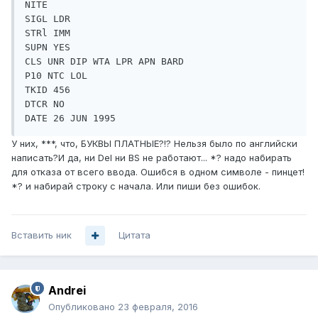
NITE 

SIGL LDR 

STRl IMM 

SUPN YES 

CLS UNR DIP WTA LPR APN BARD 

P10 NTC LOL 

TKID 456 

DTCR NO 

У них, ***, что, БУКВЫ ПЛАТНЫЕ?!? Нельзя было по английски
написать?И да, ни Del ни BS не работают... *? надо набирать
для отказа от всего ввода. Ошибся в одном символе - пинцет!
*? и набирай строку с начала. Или пиши без ошибок.
Вставить ник
Цитата
Andrei
Опубликовано
23 февраля, 2016