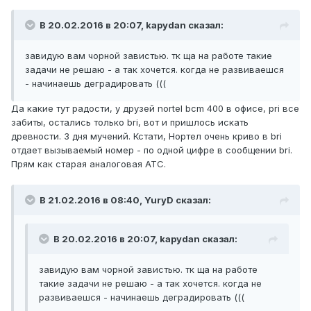
В 20.02.2016 в 20:07, kapydan сказал:
завидую вам чорной завистью. тк ща на работе такие
задачи не решаю - а так хочется. когда не развиваешся
- начинаешь деградировать (((
Да какие тут радости, у друзей nortel bcm 400 в офисе, pri все
забиты, остались только bri, вот и пришлось искать
древности. 3 дня мучений. Кстати, Нортел очень криво в bri
отдает вызываемый номер - по одной цифре в сообщении bri.
Прям как старая аналоговая АТС.
В 21.02.2016 в 08:40, YuryD сказал:
В 20.02.2016 в 20:07, kapydan сказал:
завидую вам чорной завистью. тк ща на работе
такие задачи не решаю - а так хочется. когда не
развиваешся - начинаешь деградировать (((