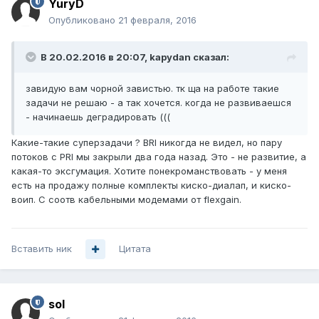
YuryD
Опубликовано
21 февраля, 2016
В 20.02.2016 в 20:07, kapydan сказал:
завидую вам чорной завистью. тк ща на работе такие
задачи не решаю - а так хочется. когда не развиваешся
- начинаешь деградировать (((
Какие-такие суперзадачи ? BRI никогда не видел, но пару
потоков с PRI мы закрыли два года назад. Это - не развитие, а
какая-то эксгумация. Хотите понекроманствовать - у меня
есть на продажу полные комплекты киско-диалап, и киско-
воип. С соотв кабельными модемами от flexgain.
Вставить ник
Цитата
sol