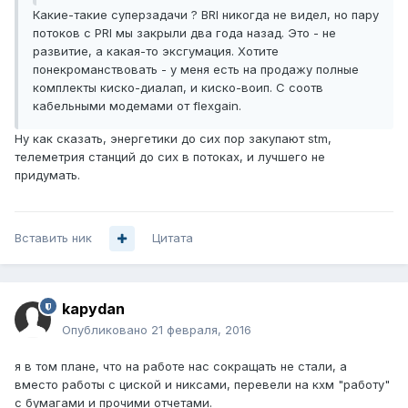
Какие-такие суперзадачи ? BRI никогда не видел, но пару
потоков с PRI мы закрыли два года назад. Это - не
развитие, а какая-то эксгумация. Хотите
понекроманствовать - у меня есть на продажу полные
комплекты киско-диалап, и киско-воип. С соотв
кабельными модемами от flexgain.
Ну как сказать, энергетики до сих пор закупают stm,
телеметрия станций до сих в потоках, и лучшего не
придумать.
Вставить ник
Цитата
kapydan
Опубликовано
21 февраля, 2016
я в том плане, что на работе нас сокращать не стали, а
вместо работы с циской и никсами, перевели на кхм "работу"
с бумагами и прочими отчетами.