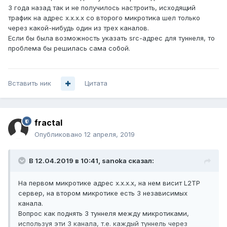
3 года назад так и не получилось настроить, исходящий
трафик на адрес х.х.х.х со второго микротика шел только
через какой-нибудь один из трех каналов.
Если бы была возможность указать src-адрес для туннеля, то
проблема бы решилась сама собой.
Вставить ник
Цитата
fractal
Опубликовано
12 апреля, 2019
В 12.04.2019 в 10:41,
sanoka
сказал:
На первом микротике адрес х.х.х.х, на нем висит L2TP
сервер, на втором микротике есть 3 независимых
канала.
Вопрос как поднять 3 туннеля между микротиками,
используя эти 3 канала, т.е. каждый туннель через