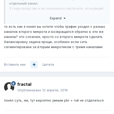
отдельный канал.
3 года назад так и не получилось настроить, исходящий
трафик на адрес х.х.х.х со второго микротика шел только
Expand
через какой-нибудь один из трех каналов.
Если бы была возможность указать src-адрес для
то есть как я понял вы хотите чтобы трафик уходил с разных
туннеля, то проблема бы решилась сама собой.
каналов второго микрота и возвращался обратно в эти же
каналы? это сложнее, просто со второго микрота сделать
балансировку задача проще, особенно если сеть
сегментирована за вторым микротиком с тремя каналами
Вставить ник
Цитата
fractal
Опубликовано
12 апреля, 2019
понял суть, хм, тут вероятно умным pbr + nat не отделаться