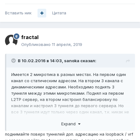
Вставить ник
Цитата
fractal
Опубликовано
11 апреля, 2019
В 10.02.2016 в 14:03,
sanoka
сказал:
Имеется 2 микротика в разных местах. На первом один
канал со статическим адресом. На втором 3 канала с
динамическими адресами. Необходимо поднять 3
туннеля между этими микротиками. Поднял на первом
L2TP сервер, на втором настроил балансировку по
каналам и настроил 3 туннеля до первого сервера. Но
все 3 туннеля идут только через один канал, т.
к. никак не
могу найти где можно указать для каждого из туннелей
Expand
сорс-адрес.
Подскажите как решить проблему?
поднимайте поверх туннелей доп. адресацию на loopback / vrf