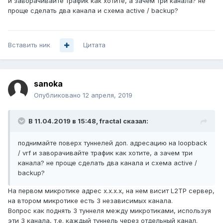
и заворачивайте трафик как хотите, а зачем три канала? не
проще сделать два канала и схема active / backup?
Вставить ник
Цитата
sanoka
Опубликовано
12 апреля, 2019
В 11.04.2019 в 15:48,
fractal
сказал:
поднимайте поверх туннелей доп. адресацию на loopback
/ vrf и заворачивайте трафик как хотите, а зачем три
канала? не проще сделать два канала и схема active /
backup?
На первом микротике адрес х.х.х.х, на нем висит L2TP сервер,
на втором микротике есть 3 независимых канала.
Вопрос как поднять 3 туннеля между микротиками, используя
эти 3 канала, т.е. каждый туннель через отдельный канал.