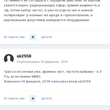
тут немного не соглашусь с порядком действий, но вцелом
кажется верно. радиоразведка (эфир, прямая видимость и
тд), потом выбор частот, и уже исходя их них и нужной
поляризации (у военных же ыроде и горизонтальная, и
вертикальная допустима) выбирается оборудование.
Вставить ник
Цитата
uk2558
Опубликовано
14 февраля, 2016
Трасса посчитана уже, фринель чист, частота выбрана - в 5
Ггц, естественно MIMO.
Изменено
14 февраля, 2016
пользователем uk2558
Вставить ник
Цитата