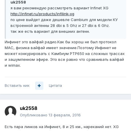
uk2558
я вам рекомендую рассмотреть вариант Infinet XG
http://infinet.ru/products/infilink-xg
по цене выйдет даже дешевле Cambium для модели КУ
встроенной антенны 28 dbi в 5 Ghz и 27 dbi в 6 Ghz.
так же есть вариант для внешних антенн.
Инфинет это вайфай радио.Как бы хорош не был протокол
МАС, физика вайфай имеет значение.Поэтому Инфинет не
может конкурировать с Камбиум PTP650 на сложных трассах
и зашумленном эфире. Это все равно что сравнивать вайфай
и wimax.
Вставить ник
Цитата
uk2558
Опубликовано
13 февраля, 2016
Есть пара линков на Инфинет, 8 и 25 км., нареканий нет. XG