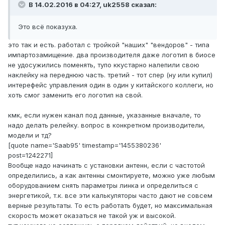
В 14.02.2016 в 04:27, uk2558 сказал:
Это всё показуха.
это так и есть. работал с тройкой "наших" "вендоров" - типа
импартозамищение. два производителя даже логотип в биосе
не удосужились поменять, тупо ккустарно налепили свою
наклейку на переднюю часть. третий - тот спер (ну или купил)
интерефейс управления один в один у китайского коллеги, но
хоть смог заменить его логотип на свой.
кмк, если нужен канал под данные, указанные вначале, то
надо делать релейку. вопрос в конкретном производители,
модели и тд?
[quote name='Saab95' timestamp='1455380236'
post=1242271]
Вообще надо начинать с установки антенн, если с частотой
определились, а как антенны смонтируете, можно уже любым
оборудованием снять параметры линка и определиться с
энергетикой, т.к. все эти калькуляторы часто дают не совсем
верные результаты. То есть работать будет, но максимальная
скорость может оказаться не такой уж и высокой.