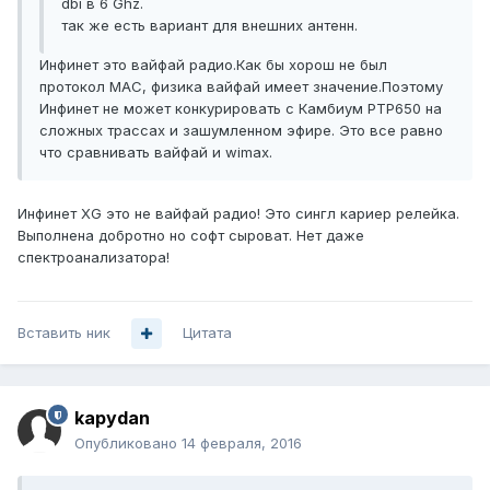
dbi в 6 Ghz.
так же есть вариант для внешних антенн.
Инфинет это вайфай радио.Как бы хорош не был
протокол МАС, физика вайфай имеет значение.Поэтому
Инфинет не может конкурировать с Камбиум PTP650 на
сложных трассах и зашумленном эфире. Это все равно
что сравнивать вайфай и wimax.
Инфинет XG это не вайфай радио! Это сингл кариер релейка.
Выполнена добротно но софт сыроват. Нет даже
спектроанализатора!
Вставить ник
Цитата
kapydan
Опубликовано
14 февраля, 2016