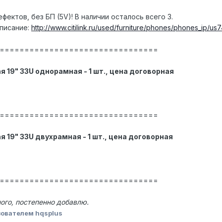
фектов, без БП (5V)! В наличии осталось всего 3.
писание:
http://www.citilink.ru/used/furniture/phones/phones_ip/us
================================
19" 33U однорамная - 1 шт., цена договорная
================================
19" 33U двухрамная - 1 шт., цена договорная
================================
ного, постепенно добавлю.
ователем hqsplus