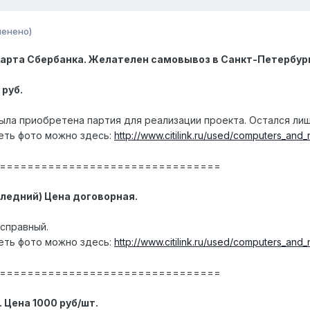
менено)
арта Сбербанка. Желателен самовывоз в Санкт-Петербур
 руб.
ыла приобретена партия для реализации проекта. Остался лиш
еть фото можно здесь:
http://www.citilink.ru/used/computers_an
================================
следний) Цена договорная.
исправный.
еть фото можно здесь:
http://www.citilink.ru/used/computers_an
================================
т. Цена 1000 руб/шт.