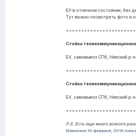
БУ в отличном состоянии, без де
Тут можно посмотреть фото и о
=======================
Стойка телекоммуникационная 
БУ, самовывоз СПб, Невский р-н
=======================
Стойка телекоммуникационная 
БУ, самовывоз СПб, Невский р-н
=======================
P.S. Есть еще много всякого раз
Изменено
10 февраля, 2016
польз