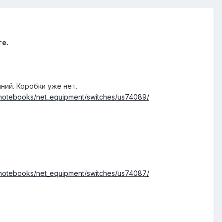
ге.
ний. Коробки уже нет.
d_notebooks/net_equipment/switches/us74089/
d_notebooks/net_equipment/switches/us74087/