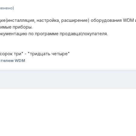
менено)
ке(инсталляция, настройка, расширение) оборудования WDM 
димые приборы.
кументацию по программе продавца\покупателя.
"сорок три" - "тридцать четыре"
ателем WDM