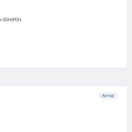
и SDH\PDH.
Автор