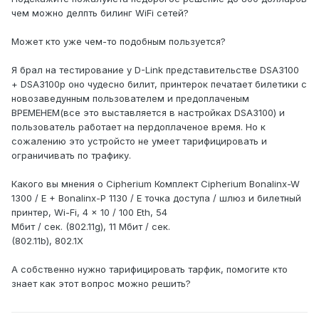
чем можно делпть билинг WiFi сетей?
Может кто уже чем-то подобным пользуется?
Я брал на тестирование у D-Link представительстве DSA3100
+ DSA3100p оно чудесно билит, принтерок печатает билетики с
новозаведунным пользователем и предоплаченым
ВРЕМЕНЕМ(все это выставляется в настройках DSA3100) и
пользователь работает на пердоплаченое время. Но к
сожалению это устройсто не умеет тарифицировать и
ограничивать по трафику.
Какого вы мнения о Cipherium Комплект Cipherium Bonalinx-W
1300 / E + Bonalinx-P 1130 / E точка доступа / шлюз и билетный
принтер, Wi-Fi, 4 x 10 / 100 Eth, 54
Мбит / сек. (802.11g), 11 Мбит / сек.
(802.11b), 802.1X
А собственно нужно тарифицировать тарфик, помогите кто
знает как этот вопрос можно решить?