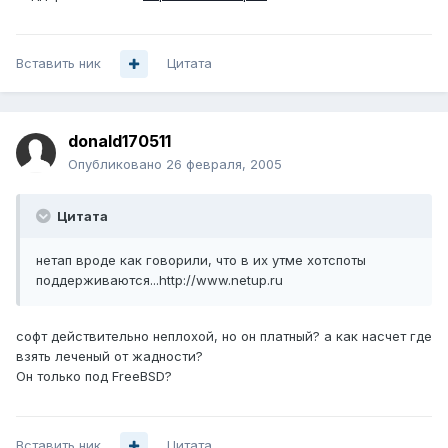
Вставить ник
Цитата
donald170511
Опубликовано
26 февраля, 2005
Цитата
нетап вроде как говорили, что в их утме хотспоты
поддерживаются...http://www.netup.ru
софт действительно неплохой, но он платный? а как насчет где
взять леченый от жадности?
Он только под FreeBSD?
Вставить ник
Цитата