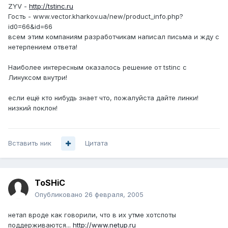
ZYV -
http://tstinc.ru
Гость - www.vector.kharkov.ua/new/product_info.php?
id0=66&id=66
всем этим компаниям разработчикам написал письма и жду с
нетерпением ответа!
Наиболее интересным оказалось решение от tstinc с
Линуксом внутри!
если ещё кто нибудь знает что, пожалуйста дайте линки!
низкий поклон!
Вставить ник
Цитата
ToSHiC
Опубликовано
26 февраля, 2005
нетап вроде как говорили, что в их утме хотспоты
поддерживаются...
http://www.netup.ru