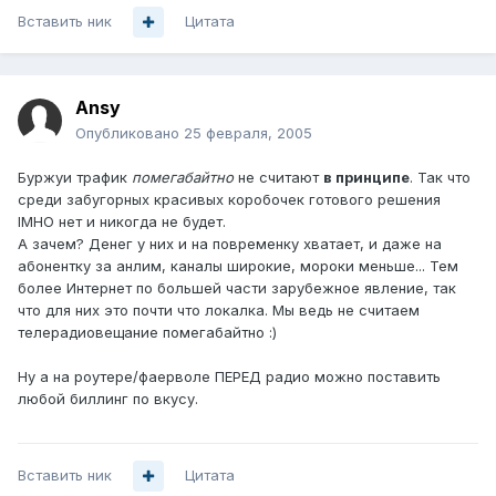
Вставить ник
Цитата
Ansy
Опубликовано
25 февраля, 2005
Буржуи трафик
помегабайтно
не считают
в принципе
. Так что
среди забугорных красивых коробочек готового решения
IMHO нет и никогда не будет.
А зачем? Денег у них и на повременку хватает, и даже на
абонентку за анлим, каналы широкие, мороки меньше... Тем
более Интернет по большей части зарубежное явление, так
что для них это почти что локалка. Мы ведь не считаем
телерадиовещание помегабайтно :)
Ну а на роутере/фаерволе ПЕРЕД радио можно поставить
любой биллинг по вкусу.
Вставить ник
Цитата