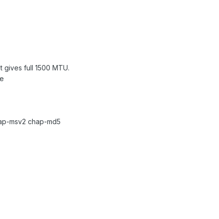
 gives full 1500 MTU.
oe
chap-msv2 chap-md5