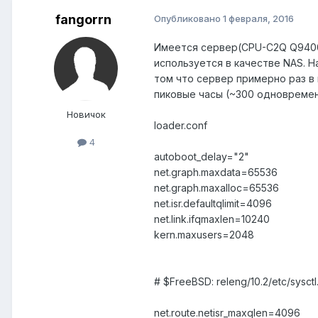
fangorrn
Опубликовано
1 февраля, 2016
Имеется сервер(CPU-C2Q Q9400, 
используется в качестве NAS. 
том что сервер примерно раз в 
пиковые часы (~300 одновременн
Новичок
loader.conf
4
autoboot_delay="2"
net.graph.maxdata=65536
net.graph.maxalloc=65536
net.isr.defaultqlimit=4096
net.link.ifqmaxlen=10240
kern.maxusers=2048
# $FreeBSD: releng/10.2/etc/sysct
net.route.netisr_maxqlen=4096