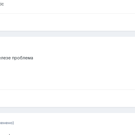
ic
железе проблема
менено)