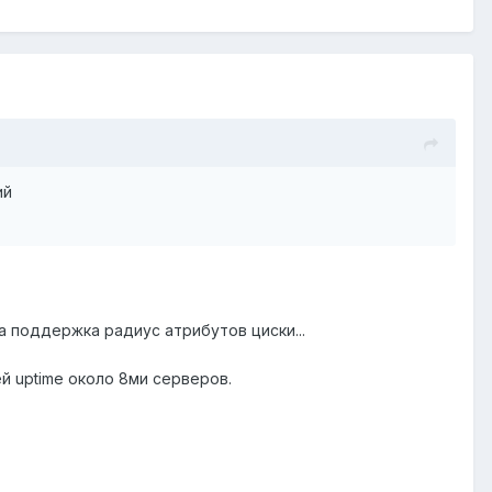
ий
ла поддержка радиус атрибутов циски...
ей uptime около 8ми серверов.