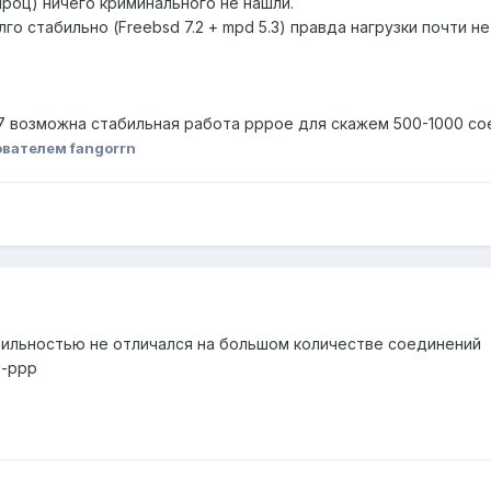
роц) ничего криминального не нашли.
о стабильно (Freebsd 7.2 + mpd 5.3) правда нагрузки почти н
.7 возможна стабильная работа pppoe для скажем 500-1000 со
вателем fangorrn
бильностью не отличался на большом количестве соединений
l-ppp