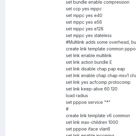
set bundle enable compression
set ccp yes mppc
set mppc yes e40
set mppc yes e56
set mppc yes e128
set mppc yes stateless
#Multilink adds some overhead, but
create link template common ppp
set link enable multilink
set link action bundle E
set link disable chap pap eap
set link enable chap chap-msv1 
set link yes acfcomp protocomp
set link keep-alive 60 120
load radius
set pppoe service "*"
#
create link template v6 common
set link max-children 1000
set pppoe iface vlan6
set link enable incoming