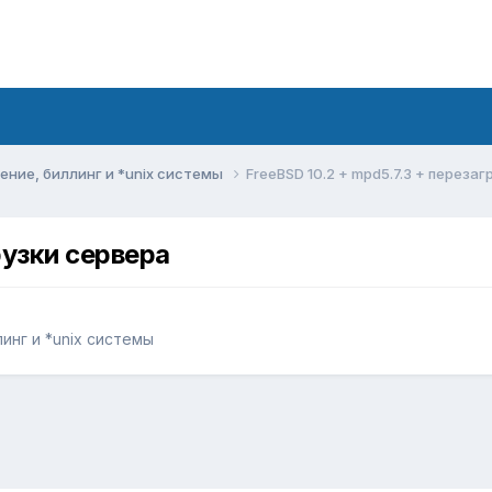
ние, биллинг и *unix системы
FreeBSD 10.2 + mpd5.7.3 + переза
рузки сервера
инг и *unix системы