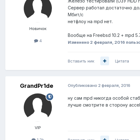
Железо тестировали (ОЗУ HDD п
Сервер работал достаточно долг
Мбит/с
нетфлоу на mpd нет.
Новичок
Вообще на Freebsd 10.2 + mpd 5
4
Изменено
2 февраля, 2016
пользо
Вставить ник
Цитата
GrandPr1de
Опубликовано
2 февраля, 2016
ну сам mpd никогда особой ста
лучше смотрите в сторону acce
VIP
1.2k
Вставить ник
Цитата