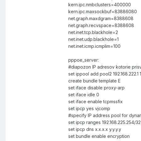
kern.ipc.nmbclusters=400000
kern.ipc.maxsockbuf=83886080
net.graph.maxdgram=8388608
net.graph.recvspace=8388608
net.inet.tcp.blackhole=2
net.inet.udp.blackhole=1
net.inet.icmp.icmplim=100
pppoe_server:
#diapozon IP adresov kotorie pri
set ippool add pool2 192.168.222.1 
create bundle template E
set iface disable proxy-arp
set iface idle 0
set iface enable tcpmssfix
set ipcp yes vjcomp
#specify IP address pool for dyna
set ipcp ranges 192.168.225.254/32
set ipcp dns x.x.x.x y.y.y.y
set bundle enable encryption