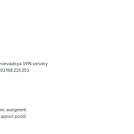
svoevautsya VPN servery
192.168.225.253
mic assigment.
 ippool pool2