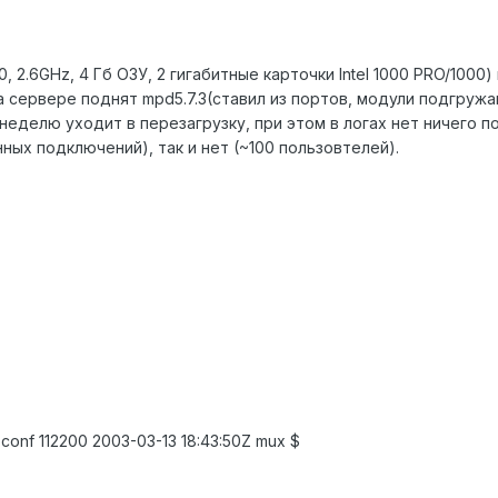
2.6GHz, 4 Гб ОЗУ, 2 гигабитные карточки Intel 1000 PRO/1000)
На сервере поднят mpd5.7.3(ставил из портов, модули подгруж
неделю уходит в перезагрузку, при этом в логах нет ничего п
ых подключений), так и нет (~100 пользовтелей).
l.conf 112200 2003-03-13 18:43:50Z mux $