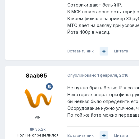
Сотовики дают белый IP.
В МСК на мегафоне есть тариф с
В моем филиале например 33 рубл
МТС дает на халяву при услови
Йота 400р в месяц.
Вставить ник
Цитата
Saab95
Опубликовано
1 февраля, 2016
Не нужно брать белые IP у сот
Некоторые операторы фильтруют
бы нельзя было определить его 
Оборудование нужно уличное, ч
По той же йоте можно передават
VIP
35.2k
Пол:
Не определился
Вставить ник
Цитата