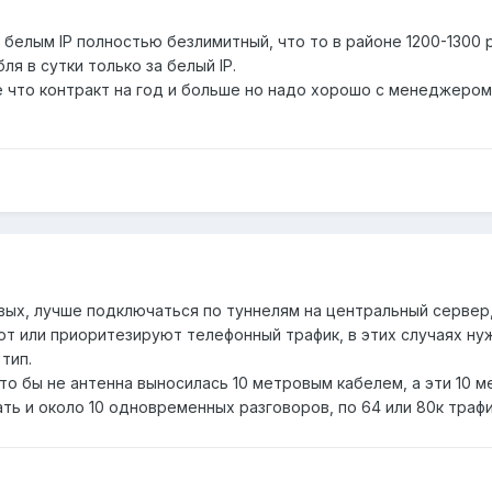
 белым IP полностью безлимитный, что то в районе 1200-1300 
я в сутки только за белый IP.
е что контракт на год и больше но надо хорошо с менеджеро
овых, лучше подключаться по туннелям на центральный сервер,
 или приоритезируют телефонный трафик, в этих случаях ну
тип.
то бы не антенна выносилась 10 метровым кабелем, а эти 10 м
ь и около 10 одновременных разговоров, по 64 или 80к трафи