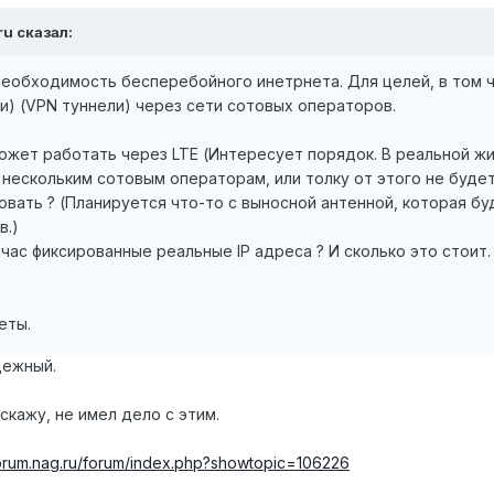
.ru сказал:
еобходимость бесперебойного инетрнета. Для целей, в том чи
(и) (VPN туннели) через сети сотовых операторов.
ожет работать через LTE (Интересует порядок. В реальной жи
 нескольким сотовым операторам, или толку от этого не будет
вать ? (Планируется что-то с выносной антенной, которая б
в.)
час фиксированные реальные IP адреса ? И сколько это стоит.
.
еты.
дежный.
скажу, не имел дело с этим.
forum.nag.ru/forum/index.php?showtopic=106226