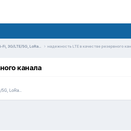
Fi, 3G/LTE/5G, LoRa...
надежность LTE в качестве резервного ка
вного канала
5G, LoRa...