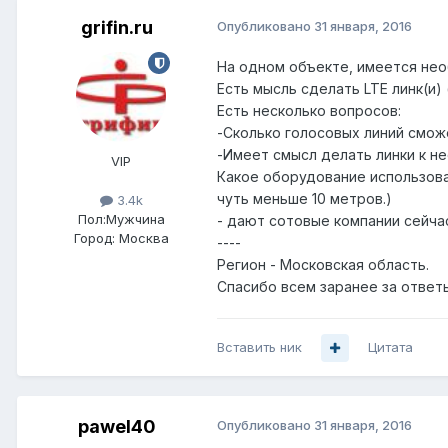
grifin.ru
Опубликовано
31 января, 2016
На одном объекте, имеется нео
Есть мысль сделать LTE линк(и)
Есть несколько вопросов:
-Сколько голосовых линий сможе
-Имеет смысл делать линки к не
VIP
Какое оборудование использова
чуть меньше 10 метров.)
3.4k
Пол:
Мужчина
- дают сотовые компании сейчас
Город:
Москва
----
Регион - Московская область.
Спасибо всем заранее за ответ
Вставить ник
Цитата
pawel40
Опубликовано
31 января, 2016