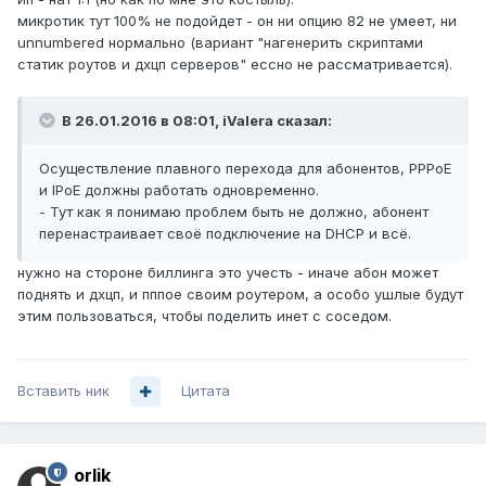
микротик тут 100% не подойдет - он ни опцию 82 не умеет, ни
unnumbered нормально (вариант "нагенерить скриптами
статик роутов и дхцп серверов" ессно не рассматривается).
В 26.01.2016 в 08:01, iValera сказал:
Осуществление плавного перехода для абонентов, PPPoE
и IPoE должны работать одновременно.
- Тут как я понимаю проблем быть не должно, абонент
перенастраивает своё подключение на DHCP и всё.
нужно на стороне биллинга это учесть - иначе абон может
поднять и дхцп, и пппое своим роутером, а особо ушлые будут
этим пользоваться, чтобы поделить инет с соседом.
Вставить ник
Цитата
orlik