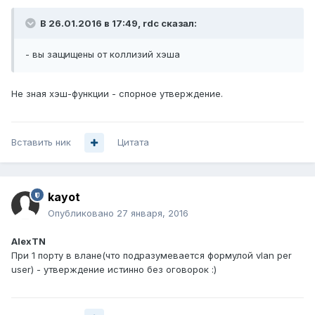
В 26.01.2016 в 17:49, rdc сказал:
- вы защищены от коллизий хэша
Не зная хэш-функции - спорное утверждение.
Вставить ник
Цитата
kayot
Опубликовано
27 января, 2016
AlexTN
При 1 порту в влане(что подразумевается формулой vlan per
user) - утверждение истинно без оговорок :)