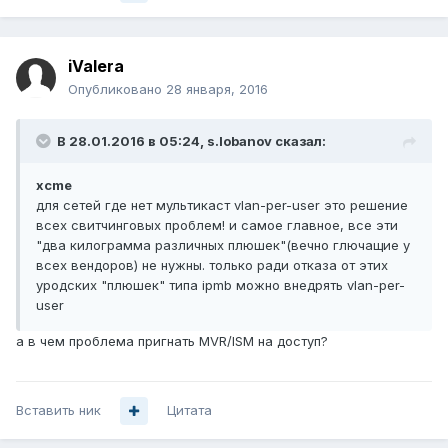
iValera
Опубликовано
28 января, 2016
В 28.01.2016 в 05:24, s.lobanov сказал:
xcme
для сетей где нет мультикаст vlan-per-user это решение
всех свитчинговых проблем! и самое главное, все эти
"два килограмма различных плюшек"(вечно глючащие у
всех вендоров) не нужны. только ради отказа от этих
уродских "плюшек" типа ipmb можно внедрять vlan-per-
user
а в чем проблема пригнать MVR/ISM на доступ?
Вставить ник
Цитата