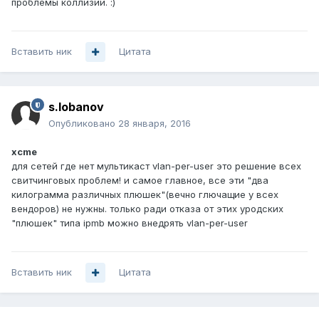
проблемы коллизий. :)
Вставить ник
Цитата
s.lobanov
Опубликовано
28 января, 2016
xcme
для сетей где нет мультикаст vlan-per-user это решение всех
свитчинговых проблем! и самое главное, все эти "два
килограмма различных плюшек"(вечно глючащие у всех
вендоров) не нужны. только ради отказа от этих уродских
"плюшек" типа ipmb можно внедрять vlan-per-user
Вставить ник
Цитата