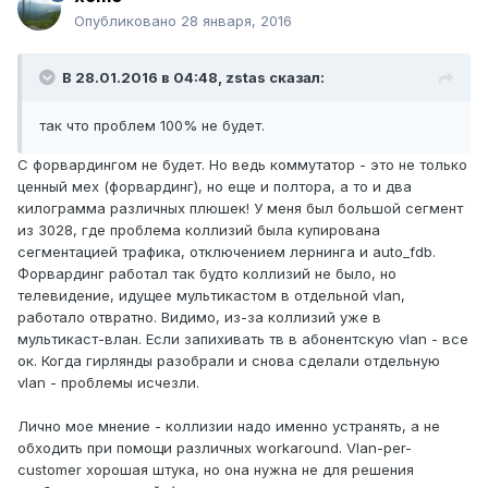
Опубликовано
28 января, 2016
В 28.01.2016 в 04:48, zstas сказал:
так что проблем 100% не будет.
С форвардингом не будет. Но ведь коммутатор - это не только
ценный мех (форвардинг), но еще и полтора, а то и два
килограмма различных плюшек! У меня был большой сегмент
из 3028, где проблема коллизий была купирована
сегментацией трафика, отключением лернинга и auto_fdb.
Форвардинг работал так будто коллизий не было, но
телевидение, идущее мультикастом в отдельной vlan,
работало отвратно. Видимо, из-за коллизий уже в
мультикаст-влан. Если запихивать тв в абонентскую vlan - все
ок. Когда гирлянды разобрали и снова сделали отдельную
vlan - проблемы исчезли.
Лично мое мнение - коллизии надо именно устранять, а не
обходить при помощи различных workaround. Vlan-per-
customer хорошая штука, но она нужна не для решения