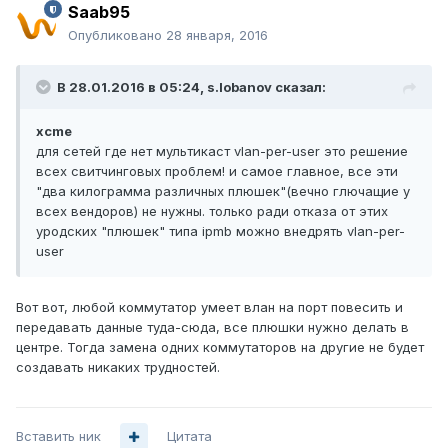
Saab95
Опубликовано
28 января, 2016
В 28.01.2016 в 05:24, s.lobanov сказал:
xcme
для сетей где нет мультикаст vlan-per-user это решение
всех свитчинговых проблем! и самое главное, все эти
"два килограмма различных плюшек"(вечно глючащие у
всех вендоров) не нужны. только ради отказа от этих
уродских "плюшек" типа ipmb можно внедрять vlan-per-
user
Вот вот, любой коммутатор умеет влан на порт повесить и
передавать данные туда-сюда, все плюшки нужно делать в
центре. Тогда замена одних коммутаторов на другие не будет
создавать никаких трудностей.
Вставить ник
Цитата