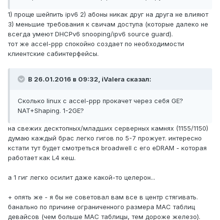
1) проще шейпить ipv6 2) абоны никак друг на друга не влияют
3) меньшие требования к свичам доступа (которые далеко не
всегда умеют DHCPv6 snooping/ipv6 source guard).
тот же accel-ppp спокойно создает по необходимости
клиентские сабинтерфейсы.
В 26.01.2016 в 09:32, iValera сказал:
Сколько linux с accel-ppp прокачет через себя GE?
NAT+Shaping. 1-2GE?
на свежих десктопных/младших серверных камнях (1155/1150)
думаю каждый брас легко гигов по 5-7 прожует. интересно
кстати тут будет смотреться broadwell с его eDRAM - которая
работает как L4 кеш.
а 1 гиг легко осилит даже какой-то целерон...
+ опять же - я бы не советовал вам все в центр стягивать.
банально по причине ограниченного размера MAC таблиц
девайсов (чем больше MAC таблицы, тем дороже железо).