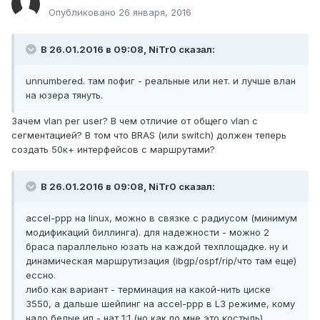
Опубликовано
26 января, 2016
В 26.01.2016 в 09:08, NiTr0 сказал:
unnumbered. там пофиг - реальные или нет. и лучше влан
на юзера тянуть.
Зачем vlan per user? В чем отличие от общего vlan с
сегментацией? В том что BRAS (или switch) должен теперь
создать 50к+ интерфейсов с маршрутами?
В 26.01.2016 в 09:08, NiTr0 сказал:
accel-ppp на linux, можно в связке с радиусом (минимум
модификаций биллинга). для надежности - можно 2
браса параллельно юзать на каждой техплощадке. ну и
динамическая маршрутизация (ibgp/ospf/rip/что там еще)
ессно.
либо как вариант - терминация на какой-нить циске
3550, а дальше шейпинг на accel-ppp в L3 режиме, кому
надо белые ип - нат 1:1 (но как по мне это костыль).