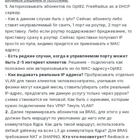
Видимое решение и проблемы:
1.
Авторизовывать абонентов по Opt82. FreeRadius as a DHCP
сервер.
- Как в данном случае быть с iptv? Сейчас абоненту либо
ставят неуправляемый 5п свитч, 1 порт на роутер, 2 порт на
приставку. Либо если роутер поддерживает бриджевание, то
приставку сразу в роутер. Сейчас приставки получают IP
просто из пула, видимо придется их привязывать к MAC
адресу.
-
Есть редкие случаи, когда в управляемом порту может
быть 2-5 интернет клиентов
. Решение - подключать как
положено или авторизовывать их по MAC-адресу+Opt82.
-
Как выдавать реальные IP адреса?
Пробрасывать отдельно
VLAN для таких клиентов человекозатратно, учитывая что
физики могут каждый месяц ставить/убирать себе реальный
IP-адрес, предлагать им данную услугу только через pppoe?
схема становится не типовой. Как быть с юриками, которым
нужно подключение без VPN? Тянуть VLAN?
2.
Далее терминировать абонентов на BRAS, для этого у них
должен быть маршрут по умолчанию до него или до
коммутатора Ядра. Как дать такой маршрут, использовать
default gateway на всех L3 до коммутатора Ядра? Для BRAS
требования NAT и SHAPING.
Кто что посоветует?
Redback и