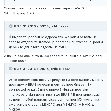
Сколько linux с accel-ppp прокачет через себя GE?
NAT+Shaping. 1-2GE?
В 26.01.2016 в 09:14, orlik сказал:
1) Выдавать реальные адреса так-же как и остальные ,
просто отдавайте framed-ip-address или framed-ip-pool и
держите для этого отдельные пулы.
И на шлюзе абонента (DGS) заводить внешнюю сеть? А если
шлюзов 500?
В 26.01.2016 в 09:14, orlik сказал:
2) Не совсем понятно , вы рисуете L3 core switch , между
доступом и BRAS но если в случае ipoe бывает l3-
connected то как быть с pppoe ? Или вы всетаки
планируете vlan дотяггивать до BRAS ? В принципе , вас
устроит любой вариант cisco asr , juniper MX (нужен нат
смотрите в сторону MS-DPC или MS-MPC (MS-MIC для
MX80))