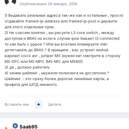
Опубликовано
26 января, 2016
1) Выдавать реальные адреса так-же как и остальные , просто
отдавайте framed-ip-address или framed-ip-pool и держите
для этого отдельные пулы.
2) Не совсем понятно , вы рисуете L3 core switch , между
доступом и BRAS но если в случае ipoe бывает l3-connected
то как быть с pppoe ? Или вы всетаки планируете vlan
дотяггивать до BRAS ? В принципе , вас устроит любой
вариант cisco asr , juniper MX (нужен нат смотрите в сторону
MS-DPC или MS-MPC (MS-MIC для MX80))
3) да , должно работать
4) зачем шейпинг , неужели полисинга не достаточно ?
Шейпинг - это сразу более дорогие линейные карты, а
профита для ШПД никакого.
Вставить ник
Цитата
Saab95