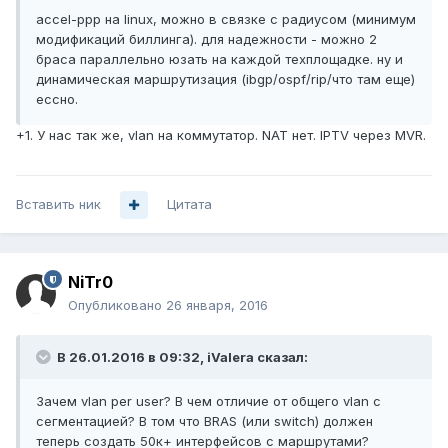
accel-ppp на linux, можно в связке с радиусом (минимум
модификаций биллинга). для надежности - можно 2
браса параллельно юзать на каждой техплощадке. ну и
динамическая маршрутизация (ibgp/ospf/rip/что там еще)
ессно.
+1. У нас так же, vlan на коммутатор. NAT нет. IPTV через MVR.
Вставить ник
Цитата
NiTr0
Опубликовано
26 января, 2016
В 26.01.2016 в 09:32, iValera сказал:
Зачем vlan per user? В чем отличие от общего vlan с
сегментацией? В том что BRAS (или switch) должен
теперь создать 50к+ интерфейсов с маршрутами?