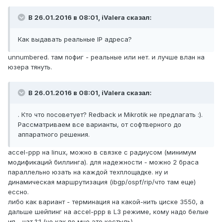
В 26.01.2016 в 08:01, iValera сказал:
Как выдавать реальные IP адреса?
unnumbered. там пофиг - реальные или нет. и лучше влан на
юзера тянуть.
В 26.01.2016 в 08:01, iValera сказал:
. Кто что посоветует? Redback и Mikrotik не предлагать :).
Рассматриваем все варианты, от софтверного до
аппаратного решения.
accel-ppp на linux, можно в связке с радиусом (минимум
модификаций биллинга). для надежности - можно 2 браса
параллельно юзать на каждой техплощадке. ну и
динамическая маршрутизация (ibgp/ospf/rip/что там еще)
ессно.
либо как вариант - терминация на какой-нить циске 3550, а
дальше шейпинг на accel-ppp в L3 режиме, кому надо белые
ип - нат 1:1 (но как по мне это костыль).