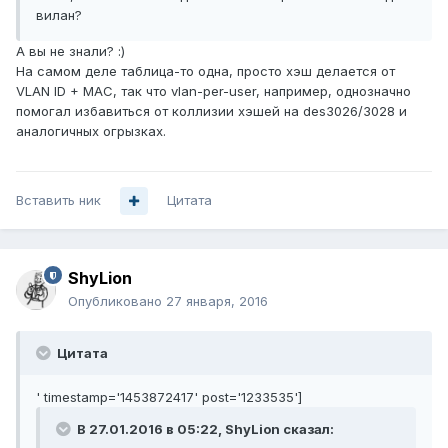
вилан?
А вы не знали? :)
На самом деле таблица-то одна, просто хэш делается от
VLAN ID + MAC, так что vlan-per-user, например, однозначно
помогал избавиться от коллизии хэшей на des3026/3028 и
аналогичных огрызках.
Вставить ник
Цитата
ShyLion
Опубликовано
27 января, 2016
Цитата
' timestamp='1453872417' post='1233535']
В 27.01.2016 в 05:22, ShyLion сказал: