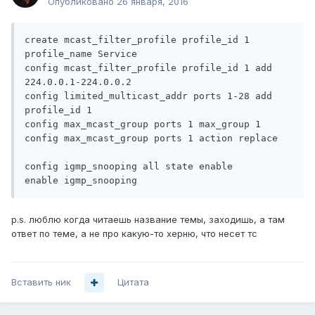
Опубликовано
26 января, 2016
create mcast_filter_profile profile_id 1 
profile_name Service

config mcast_filter_profile profile_id 1 add 
224.0.0.1-224.0.0.2

config limited_multicast_addr ports 1-28 add 
profile_id 1

config max_mcast_group ports 1 max_group 1

config max_mcast_group ports 1 action replace

config igmp_snooping all state enable

enable igmp_snooping
p.s. люблю когда читаешь название темы, заходишь, а там
ответ по теме, а не про какую-то херню, что несет тс
Вставить ник
Цитата