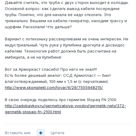
Давайте считать, что труба с двух сторон выходит в колодцы.
Основной вопрос: как сделать вывод кабеля посередине
трубы. Понятно, что для начала её надо откопать. Это
тривиально. Вешаем на кабели генератор, находим трассу и
шурфим. Раскопали! Что дальше?
Вариант с потихоньку рассверливаем не очень интересен. Не
индустриальный. Чуть рука у Кулибина дрогнула и досвидос
кабелям. Технология работ должна быть рассчитана на
имбицила, а не на Кулибина!
Вот за Арморкаст спасибо! Про него не знал!!!
Есть более дешевый аналог: ССД Армопласт — бинт
влагоотверждаемый, 100 мм х 1,5 м (с перчатками)
http://www.skomplekt.com/tovar/6/29/7555948215/
В свою очередь поделюсь про герметик Stopaq FN 2100.
http://zadobavkoy.ru/germetizatsiya-vvodov/germetik-netv/372-
germetik-stopaq-fn-2100.html
Вставить ник
Цитата