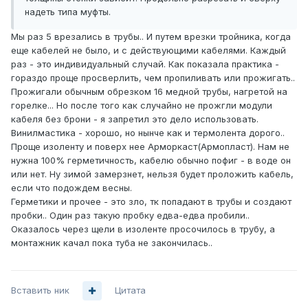
надеть типа муфты.
Мы раз 5 врезались в трубы.. И путем врезки тройника, когда
еще кабелей не было, и с действующими кабелями. Каждый
раз - это индивидуальный случай. Как показала практика -
гораздо проще просверлить, чем пропиливать или прожигать..
Прожигали обычным обрезком 16 медной трубы, нагретой на
горелке... Но после того как случайно не прожгли модули
кабеля без брони - я запретил это дело использовать.
Винилмастика - хорошо, но нынче как и термолента дорого..
Проще изоленту и поверх нее Арморкаст(Армопласт). Нам не
нужна 100% герметичность, кабелю обычно пофиг - в воде он
или нет. Ну зимой замерзнет, нельзя будет проложить кабель,
если что подождем весны.
Герметики и прочее - это зло, тк попадают в трубы и создают
пробки.. Один раз такую пробку едва-едва пробили..
Оказалось через щели в изоленте просочилось в трубу, а
монтажник качал пока туба не закончилась..
Вставить ник
Цитата