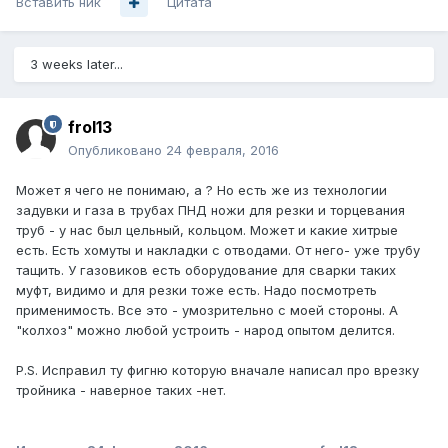
Вставить ник
Цитата
3 weeks later...
frol13
Опубликовано
24 февраля, 2016
Может я чего не понимаю, а ? Но есть же из технологии
задувки и газа в трубах ПНД ножи для резки и торцевания
труб - у нас был цельный, кольцом. Может и какие хитрые
есть. Есть хомуты и накладки с отводами. От него- уже трубу
тащить. У газовиков есть оборудование для сварки таких
муфт, видимо и для резки тоже есть. Надо посмотреть
применимость. Все это - умозрительно с моей стороны. А
"колхоз" можно любой устроить - народ опытом делится.
P.S. Исправил ту фигню которую вначале написал про врезку
тройника - наверное таких -нет.