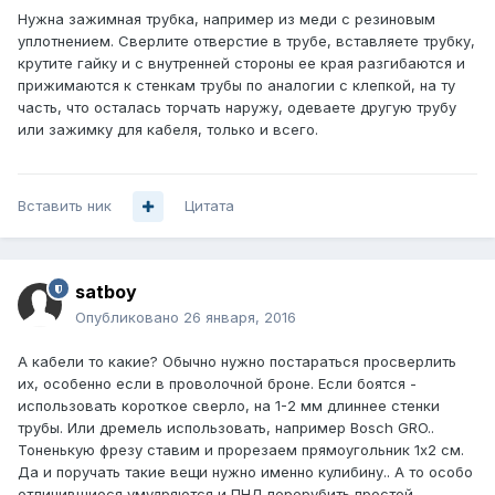
Нужна зажимная трубка, например из меди с резиновым
уплотнением. Сверлите отверстие в трубе, вставляете трубку,
крутите гайку и с внутренней стороны ее края разгибаются и
прижимаются к стенкам трубы по аналогии с клепкой, на ту
часть, что осталась торчать наружу, одеваете другую трубу
или зажимку для кабеля, только и всего.
Вставить ник
Цитата
satboy
Опубликовано
26 января, 2016
А кабели то какие? Обычно нужно постараться просверлить
их, особенно если в проволочной броне. Если боятся -
использовать короткое сверло, на 1-2 мм длиннее стенки
трубы. Или дремель использовать, например Bosch GRO..
Тоненькую фрезу ставим и прорезаем прямоугольник 1х2 см.
Да и поручать такие вещи нужно именно кулибину.. А то особо
отличившиеся умудряются и ПНД перерубить простой