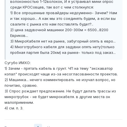
волоконностью 1-12волокон, И я устраивал мини опрос
среди КРОСовцев, так вот с чем столкнулся:
1) Все опрошенные провайдеры недоуменно- Зачем? Нам
и так хорошо... А как мы это соединять будем, а если вы
свалите с рынка кто нам поставлять будет?..
2) цена задувочной машинки 200-300м = 6500...8200
Евриков...
3) МикроКабеля нет на рынке, забугорный опять в евро...
4) Многотрубного кабеля для задувки опять нету(только
пробная партия была 20км) на рынке- только под заказ...
Сугубо ИМХО:
1) Зачем - прятать кабель в грунт. ЧП на тему "экскаватор
копал" происходят чаще из-за несогласованности проектов.
2) Машинка... нечего комментировать. не изучал вопрос, но
почитаю, сравню.
3) Спрос рождает предложение. Не будут делать трассы из
микротрубок - не будет микрокабеля. в другие места он
малоприменим.
4) см. п. 3.