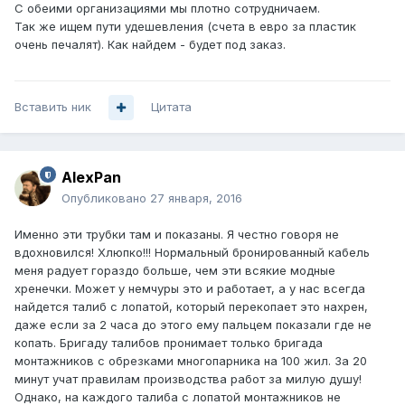
С обеими организациями мы плотно сотрудничаем.
Так же ищем пути удешевления (счета в евро за пластик
очень печалят). Как найдем - будет под заказ.
Вставить ник
Цитата
AlexPan
Опубликовано
27 января, 2016
Именно эти трубки там и показаны. Я честно говоря не
вдохновился! Хлюпко!!! Нормальный бронированный кабель
меня радует гораздо больше, чем эти всякие модные
хренечки. Может у немчуры это и работает, а у нас всегда
найдется талиб с лопатой, который перекопает это нахрен,
даже если за 2 часа до этого ему пальцем показали где не
копать. Бригаду талибов пронимает только бригада
монтажников с обрезками многопарника на 100 жил. За 20
минут учат правилам производства работ за милую душу!
Однако, на каждого талиба с лопатой монтажников не