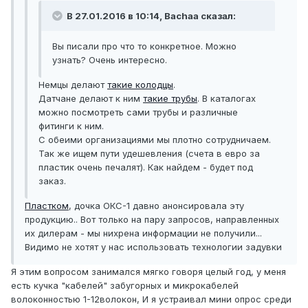
В 27.01.2016 в 10:14, Bachaa сказал:
Вы писали про что то конкретное. Можно
узнать? Очень интересно.
Немцы делают
такие колодцы
.
Датчане делают к ним
такие трубы
. В каталогах
можно посмотреть сами трубы и различные
фитинги к ним.
С обеими организациями мы плотно сотрудничаем.
Так же ищем пути удешевления (счета в евро за
пластик очень печалят). Как найдем - будет под
заказ.
Пластком
, дочка ОКС-1 давно анонсировала эту
продукцию.. Вот только на пару запросов, направленных
их дилерам - мы нихрена информации не получили...
Видимо не хотят у нас использовать технологии задувки
Я этим вопросом занимался мягко говоря целый год, у меня
есть кучка "кабелей" забугорных и микрокабелей
волоконностью 1-12волокон, И я устраивал мини опрос среди