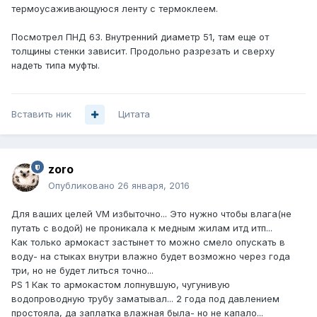
термоусаживающуюся ленту с термоклеем.
Посмотрел ПНД 63. Внутренний диаметр 51, там еще от
толщины стенки зависит. Продольно разрезать и сверху
надеть типа муфты.
Вставить ник
Цитата
zoro
Опубликовано
26 января, 2016
Для ваших целей VM избыточно... Это нужно чтобы влага(не
путать с водой) не проникала к медным жилам итд итп...
Как только армокаст застынет то можно смело опускать в
воду- на стыках внутри влажно будет возможно через года
три, но не будет литься точно...
PS 1 Как то армокастом лопнувшую, чугунивую
водопроводную трубу заматывал... 2 года под давлением
простояла, да заплатка влажная была- но не капало...