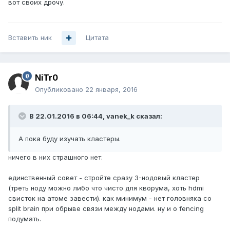
вот своих дрочу.
Вставить ник
Цитата
NiTr0
Опубликовано
22 января, 2016
В 22.01.2016 в 06:44, vanek_k сказал:
А пока буду изучать кластеры.
ничего в них страшного нет.
единственный совет - стройте сразу 3-нодовый кластер
(треть ноду можно либо что чисто для кворума, хоть hdmi
свисток на атоме завести). как минимум - нет головняка со
split brain при обрыве связи между нодами. ну и о fencing
подумать.