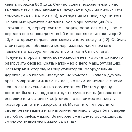
канал, порядка 800 душ. Сейчас схема подключения у нас
выглядит так. Один аплинк на интернет и один на пиринг. Все
приходит на L3 (D-link DGS), а от туда на машину под Ubuntu.
На машине крутится биллинг и вся маршрутизация (NAT,
Firewall, BGP), сервер считает трафик, работает с БД. После
сервака снова попадаем на L3 и отправляем всё на второй
L3, к которому подключены коммутаторы доступа (L2). Сейчас
стоит вопрос небольшой модернизации, дабы немного
повысить отказоустойчивость сети (хотя бы немного).
Получить второй аплинк возможности нет, но хочется как-то
разгрузить сервер. Снять например с него маршрутизацию.
Посмотрел в сторону маршрутизаторов, оборудование
дорогое, а на грабли наступать не хочется. Сначала думали
брать микротик CCR1072-1G-8S+, но почитав немного форум
как-то стал очень сильно сомневаться. Поэтому прошу
советов бывалых подскажите, что лучше взять (аппаратное
решение или оставить софтовое, но например машину в
кластер загнать и зазеркалить). Может кто-то поделится
своей реализацией или натолкнет на мысль. Буду благодарен
за любую информацию. Возможно уже где-то обсуждалось,
но что-то толкового ничего не нашел.