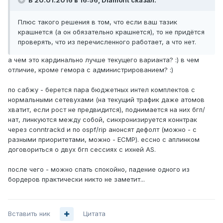
В 20.01.2016 в 16:56, Diamont сказал:
Плюс такого решения в том, что если ваш тазик
крашнется (а он обязательно крашнется), то не придётся
проверять, что из перечисленного работает, а что нет.
а чем это кардинально лучше текущего варианта? :) в чем
отличие, кроме гемора с администрированием? :)
по сабжу - берется пара бюджетных интел комплектов с
нормальными сетевухами (на текущий трафик даже атомов
хватит, если рост не предвидится), поднимается на них бгп/
нат, линкуются между собой, синхронизируется коннтрак
через conntrackd и по ospf/rip анонсят дефолт (можно - с
разными приоритетами, можно - ECMP). ессно с аплинком
договориться о двух бгп сессиях с ихней AS.
после чего - можно спать спокойно, падение одного из
бордеров практически никто не заметит...
Вставить ник
Цитата