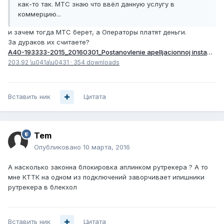
как-то так. МТС знаю что ввёл данную услугу в
коммерцию...
и зачем тогда МТС берет, а Операторы платят деньги.
За дураков их считаете?
A40-193333-2015_20160301_Postanovlenie apelljacionnoj instancii (rezoljutivnaja chast.pdf
203.92 \u041a\u0431
·
354 downloads
Вставить ник
Цитата
Tem
Опубликовано
10 марта, 2016
А насколько законна блокировка аплинком рутрекера ? А то
мне КТТК на одном из подключений заворчивает ипишники
рутрекера в блекхол
Вставить ник
Цитата