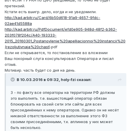
Вот если ТУ РКН по ЦФО уведомишь, то точно не будет
претензий.
Кстати есть выигр. дело, когда и не уведомили.
http://kad.arbitr.ru/Card/6b50d618-91a9-4657-9fdc-
02ae41d5588a
http://kad.arbitr.ru/PdfDocument/efd0e905-948d-48f2-b362-
203f078f204c/A40-193333-
2015_20160301_Postanovlenie%20apelljacionnoj%20instancii%20
(rezoljutivnaja%20chast
).pdf
Если не открывается, то постановление во вложении
Ваш покорный слуга консультировал Оператора и писал
отзыв.
Мотивир. часть будет со дня на день.
В 10.03.2016 в 09:32, holy-fzi сказал:
3 - по факту все операторы на территории РФ должны
это выполнять. т.е. вышестоящий оператор обязан
блокировать на своей сети эти сайты для всех
присоединённых к нему операторов. Однако он не несёт
никакой ответственности за выполнение этого ФЗ
своими присоединёнными, т.к. аплинков у них может
быть несколько.