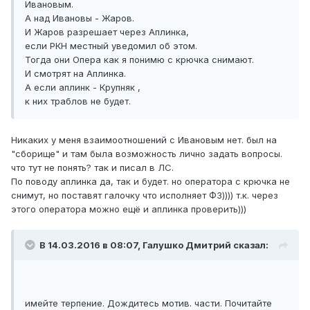
Ивановым.
А над Ивановы - Жаров.
И Жаров разрешает через Аплинка,
если РКН местный уведомил об этом.
Тогда они Опера как я понимю с крючка снимают.
И смотрят на Аплинка.
А если аплинк - Крупняк ,
к них траблов не будет.
Никаких у меня взаимоотношений с Ивановым нет. был на
"сборище" и там была возможность лично задать вопросы.
что тут не понять? так и писал в ЛС.
По поводу аплинка да, так и будет. но оператора с крючка не
снимут, но поставят галочку что исполняет ФЗ)))) т.к. через
этого оператора можно ещё и аплинка проверить)))
В 14.03.2016 в 08:07, Галушко Дмитрий сказал:
имейте терпение. Дождитесь мотив. части. Почитайте