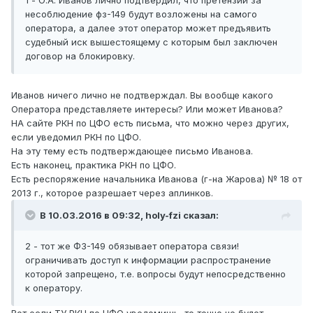
1 - О.А. Иванов лично подтвердил, что претензии за
несоблюдение фз-149 будут возложены на самого
оператора, а далее этот оператор может предъявить
судебный иск вышестоящему с которым был заключен
договор на блокировку.
Иванов ничего лично не подтверждал. Вы вообще какого
Оператора представляете интересы? Или может Иванова?
НА сайте РКН по ЦФО есть письма, что можно через других,
если уведомил РКН по ЦФО.
На эту тему есть подтверждающее письмо Иванова.
Есть наконец, практика РКН по ЦФО.
Есть респоряжение начальника Иванова (г-на Жарова) № 18 от
2013 г., которое разрешает через аплинков.
В 10.03.2016 в 09:32, holy-fzi сказал:
2 - тот же ФЗ-149 обязывает оператора связи!
ограничивать доступ к информации распространение
которой запрещено, т.е. вопросы будут непосредственно
к оператору.