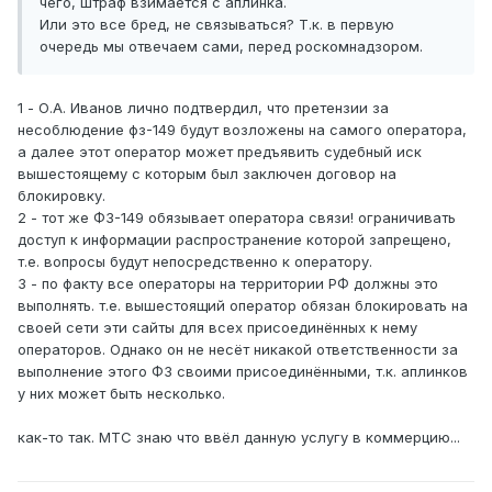
чего, штраф взимается с аплинка.
Или это все бред, не связываться? Т.к. в первую
очередь мы отвечаем сами, перед роскомнадзором.
1 - О.А. Иванов лично подтвердил, что претензии за
несоблюдение фз-149 будут возложены на самого оператора,
а далее этот оператор может предъявить судебный иск
вышестоящему с которым был заключен договор на
блокировку.
2 - тот же ФЗ-149 обязывает оператора связи! ограничивать
доступ к информации распространение которой запрещено,
т.е. вопросы будут непосредственно к оператору.
3 - по факту все операторы на территории РФ должны это
выполнять. т.е. вышестоящий оператор обязан блокировать на
своей сети эти сайты для всех присоединённых к нему
операторов. Однако он не несёт никакой ответственности за
выполнение этого ФЗ своими присоединёнными, т.к. аплинков
у них может быть несколько.
как-то так. МТС знаю что ввёл данную услугу в коммерцию...