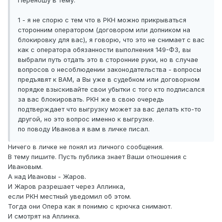
Переношу в тему.
1 - я не спорю с тем что в РКН можно прикрываться
сторонним оператором (договором или допником на
блокировку для вас), я говорю, что это не снимает с вас
как с оператора обязанности выполнения 149-ФЗ, вы
выбрали путь отдать это в сторонние руки, но в случае
вопросов о несоблюдении законодательства - вопросы
предъявят к ВАМ, а Вы уже в судебном или договорном
порядке взыскивайте свои убытки с того кто подписался
за вас блокировать. РКН же в свою очередь
подтверждает что выгрузку может за вас делать кто-то
другой, но это вопрос именно к выгрузке.
по поводу Иванова я вам в личке писал.
Ничего в личке не понял из личного сообщения.
В тему пишите. Пусть публика знает Ваши отношения с
Ивановым.
А над Ивановы - Жаров.
И Жаров разрешает через Аплинка,
если РКН местный уведомил об этом.
Тогда они Опера как я понимю с крючка снимают.
И смотрят на Аплинка.