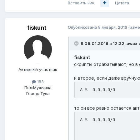
Вставить ник
Цитата
fiskunt
Опубликовано
9 января, 2016
(изме
В 09.01.2016 в 12:32, awax 
fiskunt
скрипты отрабатывают, но в 
Активный участник
и второе, если даже вручную
183
Пол:
Мужчина
A S  0.0.0.0/0          
Город:
Тула
то он все равно остается ак
A S  0.0.0.0/0          
                        
                        