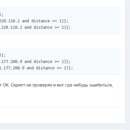
;

20.110.1 and distance >= 1]};

];

177.200.9 and distance >= 1]};

 ОК. Скрипт не проверял и мог где нибудь ошибиться,