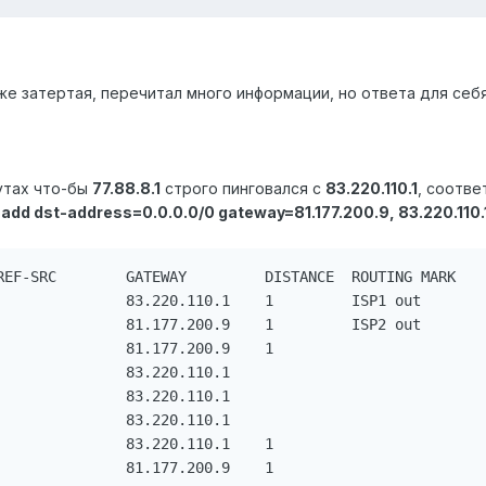
е затертая, перечитал много информации, но ответа для себя 
рутах что-бы
77.88.8.1
строго пинговался с
83.220.110.1
, соотв
а
add dst-address=0.0.0.0/0 gateway=81.177.200.9, 83.220.110.1,
REF-SRC        GATEWAY         DISTANCE  ROUTING MARK

               83.220.110.1    1         ISP1 out

               81.177.200.9    1         ISP2 out

               81.177.200.9    1

               83.220.110.1      

               83.220.110.1      

               83.220.110.1      

               83.220.110.1    1

               81.177.200.9    1
