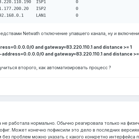
3.220.110.190  ISP1            0

1.177.200.20   ISP2            0

редствами Netwath отключение упавшего канала, ну и включен
ddress=0.0.0.0/0 and gateway=83.220.110.1 and distance >= 1
t-address=0.0.0.0/0 and gateway=83.220.110.1 and distance >=
учиться второго, как автоматизировать процесс ?
 не работала нормально. Обычно реагировала только на физич
пофиг. Может конечно пофиксили это дело в последних версиях
 без проблем можно указать с какого конкретно интерфейса п