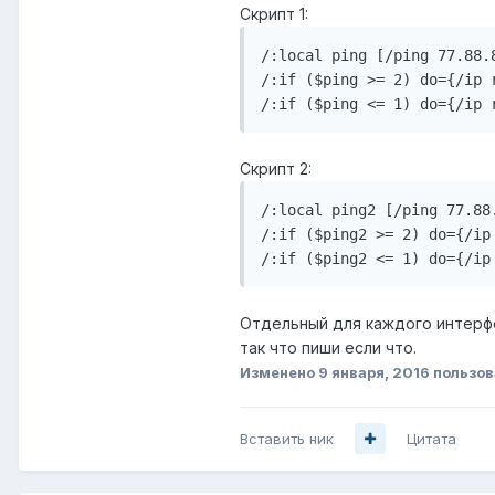
Скрипт 1:
/:local ping [/ping 77.88.
/:if ($ping >= 2) do={/ip 
Скрипт 2:
/:local ping2 [/ping 77.88
/:if ($ping2 >= 2) do={/ip
Отдельный для каждого интерфей
так что пиши если что.
Изменено
9 января, 2016
пользов
Вставить ник
Цитата