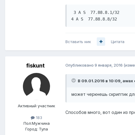
 3 A S  77.88.8.1/32      
4 A S  77.88.8.8/32       
Вставить ник
Цитата
fiskunt
Опубликовано
9 января, 2016
(изме
В 09.01.2016 в 10:09, awax 
может черкнешь скриптик дл
Активный участник
Способов много, вот один из п
183
Пол:
Мужчина
Город:
Тула