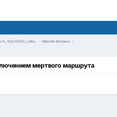
Fi, 3G/LTE/5G, LoRa...
Mikrotik Wireless
а
тключением мертвого маршрута