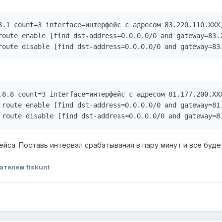
8.1 count=3 interface=интерфейс с адресом 83.220.110.XXX]
route enable [find dst-address=0.0.0.0/0 and gateway=83.2
.8.8 count=3 interface=интерфейс с адресом 81.177.200.XXX
 route enable [find dst-address=0.0.0.0/0 and gateway=81.
са. Поставь интервал срабатывания в пару минут и все будет
ателем fiskunt