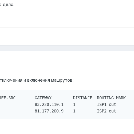
о дело.
тключения и включения машрутов :
REF-SRC        GATEWAY         DISTANCE  ROUTING MARK

               83.220.110.1    1         ISP1 out

               81.177.200.9    1         ISP2 out