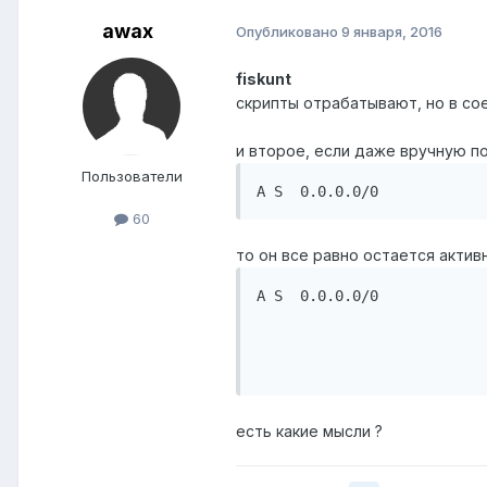
awax
Опубликовано
9 января, 2016
fiskunt
скрипты отрабатывают, но в сое
и второе, если даже вручную по
Пользователи
A S  0.0.0.0/0            
60
то он все равно остается актив
A S  0.0.0.0/0            
                          
                          
                          
есть какие мысли ?