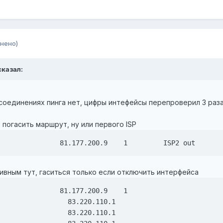
нено)
сказал:
соединениях пинга нет, цифры интефейсы перепроверил 3 раза.
 погасить маршрут, ну или первого ISP
               81.177.200.9    1         ISP2 out
тивным тут, гаситься только если отключить интерфейса
               81.177.200.9    1

                 83.220.110.1      

                 83.220.110.1      
