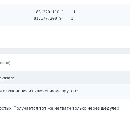
                83.220.110.1    1

               81.177.200.9    1
нено)
сказал:
я отключения и включения машрутов :
ростых. Получается тот же нетватч только через шедулер