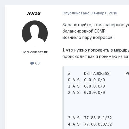
awax
Опубликовано
8 января, 2016
Здравствуйте, тема наверное уж
балансировкой ECMP.
Возникло пару вопросов:
1. что нужно поправить в марш
Пользователи
происходит как я понимаю из з
60
#      DST-ADDRESS       P
0 A S  0.0.0.0/0          
1 A S  0.0.0.0/0          
2 A S  0.0.0.0/0          
                          
                          
                          
3 A S  77.88.8.1/32       
4 A S  77.88.8.8/32       