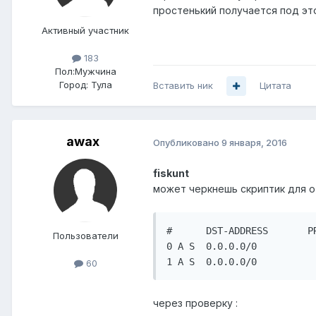
простенький получается под эт
Активный участник
183
Пол:
Мужчина
Город:
Тула
Вставить ник
Цитата
awax
Опубликовано
9 января, 2016
fiskunt
может черкнешь скриптик для о
#      DST-ADDRESS       P
Пользователи
0 A S  0.0.0.0/0          
1 A S  0.0.0.0/0          
60
через проверку :