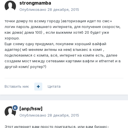
strongmamba
Опубликовано
28 декабря, 2015
точки домру по всему городу )авторизация идет по смс+
логин пароль домашнего интернета, для получения скорости,
как дома( дома 100) , если выжмем хотяб 20 будет уже
хорошо.
Еще схему одну придумал, покупаем хороший вайфай
адаптер( мб меняем антены на нем) втыкаес в комп ,
подклюяаемся с компа, всё, интернет на компе есть, далее
создаем мост между сетевыми картами вафли и ethernet и в
другой комп/ роутер?)
Вставить ник
Цитата
[anp/hsw]
Опубликовано
28 декабря, 2015
Этот интернет вам просто поиграться, или вам бизнес-