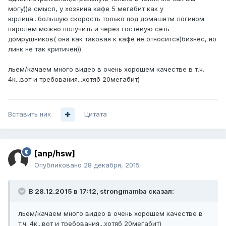
могу))а смысл, у хозяина кафе 5 мегабит как у
юрлица...большую скорость только под домашнтм логином
паролем можно получить и через гостевую сеть
домрушников( она как таковая к кафе не относится)бизнес, но
линк не так критичен))
льем/качаем много видео в очень хорошем качестве в т.ч.
4к...вот и требования...хотяб 20мегабит)
Вставить ник
Цитата
[anp/hsw]
Опубликовано
28 декабря, 2015
В 28.12.2015 в 17:12, strongmamba сказал:
льем/качаем много видео в очень хорошем качестве в
т.ч. 4к...вот и требования...хотяб 20мегабит)