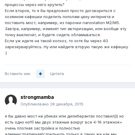
процессы через него крутить?
Если второе, то я бы предложил просто договориться с
хозяином кафешки поделить пополам цену интернета и
поставить мост, например, из парочки nanostation M2/M5.
Завтра, например, изменят тип авторизации, или вообще эту
точку выключат, и будете сидеть обламываться.
Если уж идете на такой колхоз, то хотя бы через 4G
зарезервируйтесь. Ну или найдите вторую такую же кафешку
:)
Вставить ник
Цитата
strongmamba
Опубликовано
28 декабря, 2015
я бы давно мост на убиках или дилиберантах поставил))) но
есть одно но!!!) мы двух этажные вокруг все 4-16 этажное+
очень плотная застройка и полностью
административная)стрельнуть только в таких же как мы