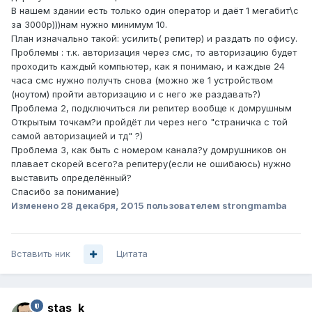
В нашем здании есть только один оператор и даёт 1 мегабит\с
за 3000р)))нам нужно минимум 10.
План изначально такой: усилить( репитер) и раздать по офису.
Проблемы : т.к. авторизация через смс, то авторизацию будет
проходить каждый компьютер, как я понимаю, и каждые 24
часа смс нужно получть снова (можно же 1 устройством
(ноутом) пройти авторизацию и с него же раздавать?)
Проблема 2, подключиться ли репитер вообще к домрушным
Открытым точкам?и пройдёт ли через него "страничка с той
самой авторизацией и тд" ?)
Проблема 3, как быть с номером канала?у домрушников он
плавает скорей всего?а репитеру(если не ошибаюсь) нужно
выставить определённый?
Спасибо за понимание)
Изменено
28 декабря, 2015
пользователем strongmamba
Вставить ник
Цитата
stas_k