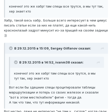
конечно! это же хабр! там спецы все трутся, а мы тут так,
хер знает кто
Хабр, такой весь хабр.. Больше всего интересует в чем цимус
писать статьи если за них не платят, да еще какой-нить
краснонлазый задрот минусит из-за прыщей на своём заднице
:))
В 29.12.2015 в 15:09, Sergey Gilfanov сказал:
В 29.12.2015 в 14:52, ivanm38 сказал:
конечно! это же хабр! там спецы все трутся, а мы
тут так, хер знает кто
Вот если бы здешние спецы процитировали таблицы
маршрутизации и потерь со своих железок и сказали
"вот в этом месте/кабеле" фигня - тогда да.
А так что там, что тут информации никакой.
Вот честно, даже не интересно "че там у ...гуглов", когда свои