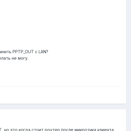
динить PPTP_OUT с LAN?
елать не могу.
, но это когда стоит роутер после микротика клиента