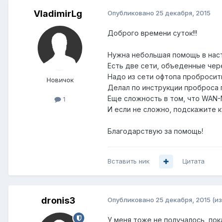
VladimirLg
Опубликовано
25 декабря, 2015
Доброго времени суток!!!
Нужна небольшая помощь в настро
Есть две сети, объеденные через
Надо из сети офтопа пробросит
Новичок
Делал по инструкции проброса п
Еще сложность в том, что WAN-Mi
1
И если не сложно, подскажите 
Благодарствую за помощь!
Вставить ник
Цитата
dronis3
Опубликовано
25 декабря, 2015
(и
У меня тоже не получалось, пок