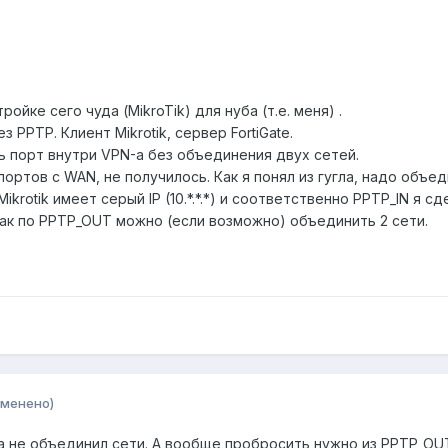
йке сего чуда (MikroTik) для нуба (т.е. меня) .
 PPTP. Клиент Mikrotik, сервер FortiGate.
ь порт внутри VPN-а без объединения двух сетей.
ортов с WAN, не получилось. Как я понял из гугла, надо объе
krotik имеет серый IP (10.*.*.*) и соответственно PPTP_IN я сд
как по PPTP_OUT можно (если возможно) объединить 2 сети.
зменено)
а не объединил сети. А вообще пробросить нужно из PPTP_OUT