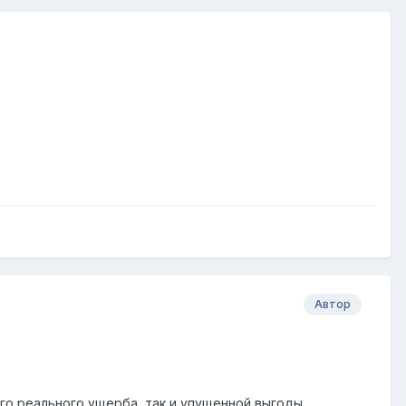
Автор
го реального ущерба, так и упущенной выгоды