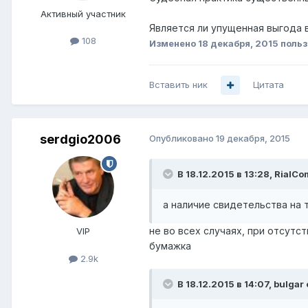
Активный участник
Является ли упущенная выгода 
108
Изменено
18 декабря, 2015
польз
Вставить ник
Цитата
serdgio2006
Опубликовано
19 декабря, 2015
В 18.12.2015 в 13:28, RialCo
а наличие свидетельства на
не во всех случаях, при отсут
VIP
бумажка
2.9k
В 18.12.2015 в 14:07, bulgar