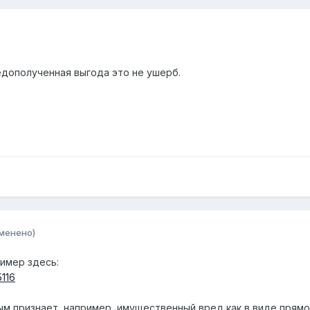
едополученная выгода это не ушерб.
менено)
ример здесь:
5116
м признает, например, имущественный вред как в виде прямо