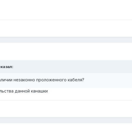
сказал:
аличии незаконно проложенного кабеля?
ельства данной канашки