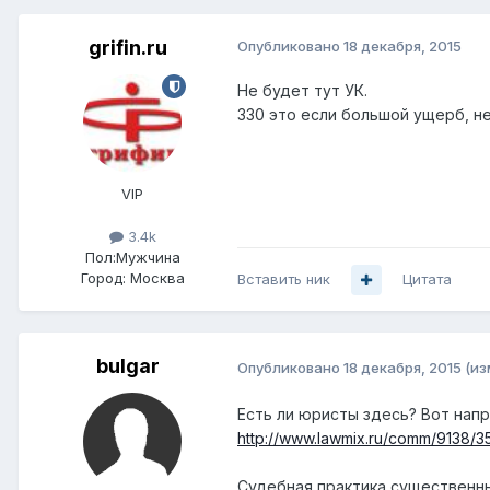
grifin.ru
Опубликовано
18 декабря, 2015
Не будет тут УК.
330 это если большой ущерб, н
VIP
3.4k
Пол:
Мужчина
Город:
Москва
Вставить ник
Цитата
bulgar
Опубликовано
18 декабря, 2015
(из
Есть ли юристы здесь? Вот нап
http://www.lawmix.ru/comm/9138/3
Судебная практика существенны