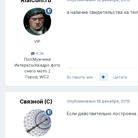
RialCom.ru
а наличие свидетельства на те
VIP
4.3k
Пол:
Мужчина
Интересы:
Квадро фото
снего мото ;)
Город:
WC2
Вставить ник
Цитата
Связной (С)
Опубликовано
18 декабря, 2015
Если действительно построена 