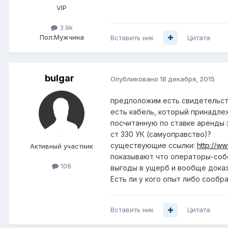
VIP
3.9k
Пол:
Мужчина
Вставить ник
Цитата
bulgar
Опубликовано
18 декабря, 2015
предположим есть свидетельств
есть кабель, который принадле
посчитанную по ставке аренды 
ст 330 УК (самуоправство)?
существующие ссылки:
http://w
Активный участник
показывают что операторы-собс
108
выгоды в ущерб и вообще доказ
Есть ли у кого опыт либо сообр
Вставить ник
Цитата