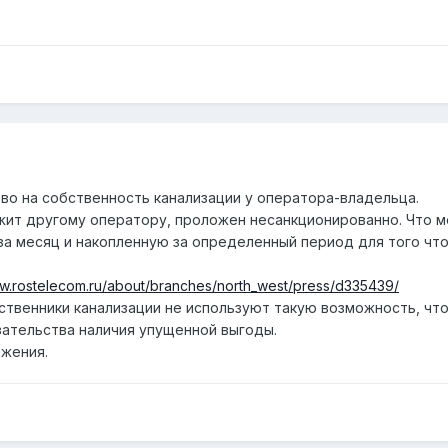
о на собственность канализации у оператора-владельца.
жит другому оператору, проложен несанкционированно. Что м
за месяц и накопленную за определенный период для того что
ww.rostelecom.ru/about/branches/north_west/press/d335439/
твенники канализации не используют такую возможность, чт
ательства наличия упущенной выгоды.
ажения.