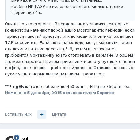
мне кажется, что у вас траблы с питанием...
вообще НИ РАЗУ не видел сгоревшего медяка, только
сгоревшие бп...
Они не то что сгорают... В неидеальных условиях некоторые
конверторы начинают порой аццко мозгопарить: периодически
теряются пакеты/теряется линк по меди или оптике, залипают
TCP сессии итп. Если шкаф на холоде, могут мерзнуть - если
отключили питание часов на 5-6, потом не запустится,
приходится монтажнику ехать отогревать в кармане. В общем
да, мозгопарство. Причем привозишь всю эту рухлядь с полей
в офис, проверяешь - работают идеально. Ставишь на теплые
сухие узлы с нормальным питанием - работают.
***ingElvis
, готов забрать по 450 р/шт с БП и по 350р/шт без.
Изменено
5 декабря, 2015
пользователем Барагоз
Вставить ник
Цитата
sol