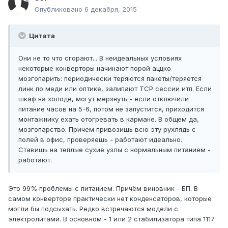
Опубликовано
6 декабря, 2015
Цитата
Они не то что сгорают... В неидеальных условиях
некоторые конверторы начинают порой аццко
мозгопарить: периодически теряются пакеты/теряется
линк по меди или оптике, залипают TCP сессии итп. Если
шкаф на холоде, могут мерзнуть - если отключили
питание часов на 5-6, потом не запустится, приходится
монтажнику ехать отогревать в кармане. В общем да,
мозгопарство. Причем привозишь всю эту рухлядь с
полей в офис, проверяешь - работают идеально.
Ставишь на теплые сухие узлы с нормальным питанием -
работают.
Это 99% проблемы с питанием. Причём виновник - БП. В
самом конверторе практически нет конденсаторов, которые
могли бы подсыхать. Редко встречаются модели с
электролитами. В основном - 1 или 2 стабилизатора типа 1117