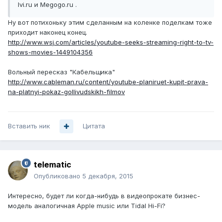
Ivi.ru и Megogo.ru .
Ну вот потихоньку этим сделанным на коленке поделкам тоже
приходит наконец конец.
http://www.wsj.com/articles/youtube-seeks-streaming-right-to-tv-
shows-movies-1449104356
Вольный пересказ "Кабельщика"
http://www.cableman.ru/content/youtube-planiruet-kupit-prava-
na-platnyi-pokaz-gollivudskikh-filmov
Вставить ник
Цитата
telematic
Опубликовано
5 декабря, 2015
Интересно, будет ли когда-нибудь в видеопрокате бизнес-
модель аналогичная Apple music или Tidal Hi-Fi?