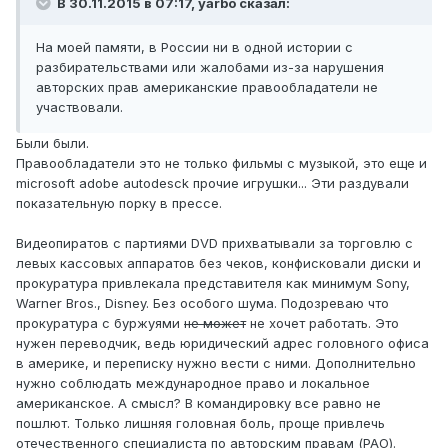
В 30.11.2015 в 07:17, yarbo сказал:
На моей памяти, в России ни в одной истории с
разбирательствами или жалобами из-за нарушения
авторских прав американские правообладатели не
участвовали.
Были были.
Правообладатели это не только фильмы с музыкой, это еще и
microsoft adobe autodesck прочие игрушки... Эти раздували
показательную порку в прессе.
Видеопиратов с партиями DVD прихватывали за торговлю с
левых кассовых аппаратов без чеков, конфисковали диски и
прокуратура привлекала представителя как минимум Sony,
Warner Bros., Disney. Без особого шума. Подозреваю что
прокуратура с буржуями
не может
не хочет работать. Это
нужен переводчик, ведь юридический адрес головного офиса
в америке, и переписку нужно вести с ними. Дополнительно
нужно соблюдать международное право и локальное
американское. А смысл? В командировку все равно не
пошлют. Только лишняя головная боль, проще привлечь
отечественного специалиста по авторским правам (РАО).