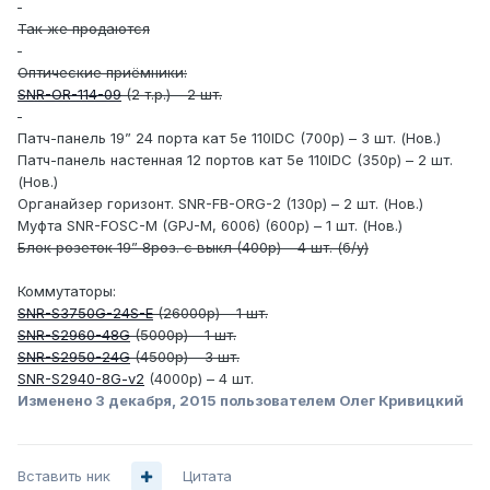
Так же продаются
Оптические приёмники:
SNR-OR-114-09
(2 т.р.) – 2 шт.
Патч-панель 19” 24 порта кат 5е 110IDC (700р) – 3 шт. (Нов.)
Патч-панель настенная 12 портов кат 5е 110IDC (350р) – 2 шт.
(Нов.)
Органайзер горизонт. SNR-FB-ORG-2 (130р) – 2 шт. (Нов.)
Муфта SNR-FOSC-M (GPJ-M, 6006) (600р) – 1 шт. (Нов.)
Блок розеток 19” 8роз. с выкл (400р) – 4 шт. (б/у)
Коммутаторы:
SNR-S3750G-24S-E
(26000р) – 1 шт.
SNR-S2960-48G
(5000р) – 1 шт.
SNR-S2950-24G
(4500р) – 3 шт.
SNR-S2940-8G-v2
(4000р) – 4 шт.
Изменено
3 декабря, 2015
пользователем Олег Кривицкий
Вставить ник
Цитата