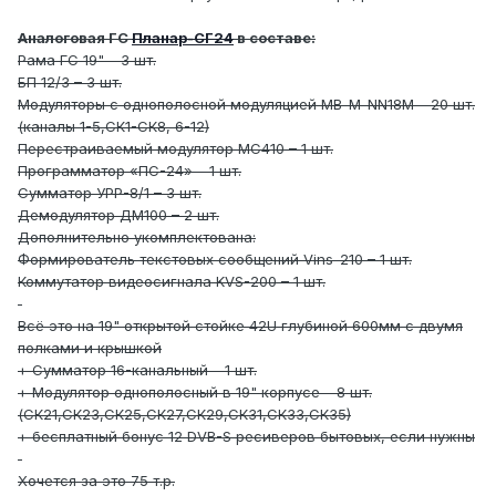
Аналоговая ГС
Планар-СГ24
в составе:
Рама ГС 19" – 3 шт.
БП 12/3 – 3 шт.
Модуляторы с однополосной модуляцией МВ-М-NN18М – 20 шт.
(каналы 1-5,СК1-СК8, 6-12)
Перестраиваемый модулятор МС410 – 1 шт.
Программатор «ПС-24» – 1 шт.
Сумматор УРР-8/1 – 3 шт.
Демодулятор ДМ100 – 2 шт.
Дополнительно укомплектована:
Формирователь текстовых сообщений Vins-210 – 1 шт.
Коммутатор видеосигнала KVS-200 – 1 шт.
Всё это на 19" открытой стойке 42U глубиной 600мм с двумя
полками и крышкой
+ Сумматор 16-канальный – 1 шт.
+ Модулятор однополосный в 19" корпусе – 8 шт.
(СК21,СК23,СК25,СК27,СК29,СК31,СК33,СК35)
+ бесплатный бонус 12 DVB-S ресиверов бытовых, если нужны
Хочется за это 75 т.р.