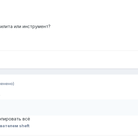
тилита или инструмент?
менено)
у
опировать всё
вателем sheft