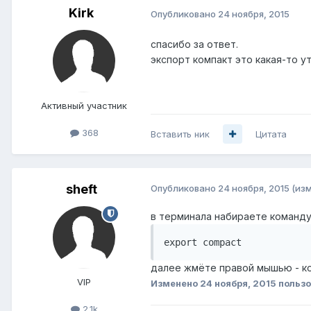
Kirk
Опубликовано
24 ноября, 2015
спасибо за ответ.
экспорт компакт это какая-то у
Активный участник
368
Вставить ник
Цитата
sheft
Опубликовано
24 ноября, 2015
(из
в терминала набираете команд
export compact
далее жмёте правой мышью - к
VIP
Изменено
24 ноября, 2015
пользо
2.1k