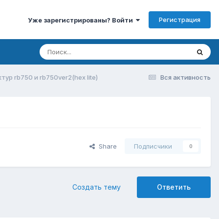
Регистрация
Уже зарегистрированы? Войти
р rb750 и rb750ver2(hex lite)
Вся активность
Share
Подписчики
0
Создать тему
Ответить