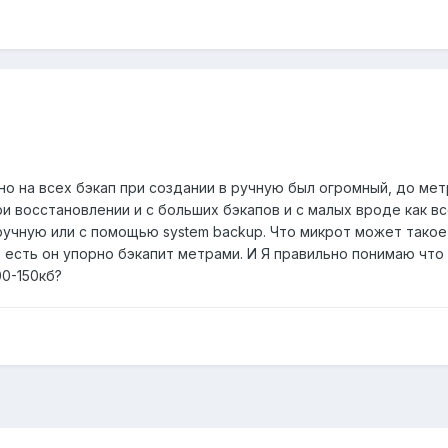
но на всех бэкап при создании в ручную был огромный, до мет
ри восстановлении и с больших бэкапов и с малых вроде как вс
чную или с помощью system backup. Что микрот может такое п
о есть он упорно бэкапит метрами. И Я правильно понимаю что 
00-150кб?