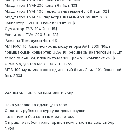
Модулятор TVM-200 канал 67 1шт. 10$
Модулятор TVM-400 перестраиваемый 45-69 2шт. 32$
Модулятор TVM-410 перестраиваемый 21-69 1шт. 35$
Конвертер TVC-100 канал 11 1шт. 23$
Сумматор TVS-104 2шт. 15$
Усилитель TVA-200 5шт. 12$
Рама на 11 модулей 4шт. 6$
МИТРИС-10 Комплектность: модуляторы AVT-300F 10шт,
повышающий конвертер UCA-10, ресиверы аналоговые 10шт.
тарелка d=0,6м, блок питания 12В, рама. 1 комплект 750$
QPSK модулятор MSD-100 2шт. 125$
MTS-100 мультиплексор сдвоенный 8 вх., 2 вых.19". Заказной
1шт. 250$
Ресиверы DVB-S разные 80шт. 250р.
Цена указана за единицу товара.
Оплата в рублях по курсу на день покупки
наличным и безналичным расчетом.
Отправлю любой транспортной компанией на ваш выбор.
г.Уфа