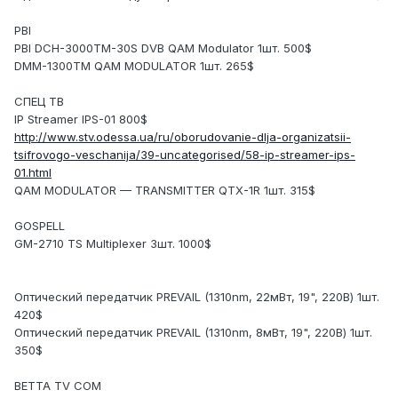
PBI
PBI DCH-3000TM-30S DVB QAM Modulator 1шт. 500$
DMM-1300TM QAM MODULATOR 1шт. 265$
СПЕЦ ТВ
IP Streamer IPS-01 800$
http://www.stv.odessa.ua/ru/oborudovanie-dlja-organizatsii-
tsifrovogo-veschanija/39-uncategorised/58-ip-streamer-ips-
01.html
QAM MODULATOR — TRANSMITTER QTX-1R 1шт. 315$
GOSPELL
GM-2710 TS Multiplexer 3шт. 1000$
Оптический передатчик PREVAIL (1310nm, 22мВт, 19", 220В) 1шт.
420$
Оптический передатчик PREVAIL (1310nm, 8мВт, 19", 220В) 1шт.
350$
BETTA TV COM