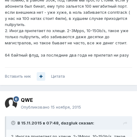
не помню, в районе 300k, под таким мы просто стоим. если у
абонента был бинат, ему тупо зальется 100 мегабитный порт.
если внешника нет - уже хуже, в ноль забивается conntrack (
у нас на 10G натах стоит 4млн), в худшем случае приходится
nullрутить.
2. Иногда прилетает по хлеще. 2-3Mpps, 10-15Gb/s, такое уже
только nullрутить, ибо забиваются даже десятки до
магистралов, но такое бывает не часто, все же денег стоит.
64 байтный флуд, за последние два года не прилетал ни разу
Вставить ник
Цитата
QWE
Опубликовано
15 ноября, 2015
В 15.11.2015 в 07:48, dazgluk сказал:
2. Иногда прилетает по хлеще. 2-3Mpps, 10-15Gb/s, такое