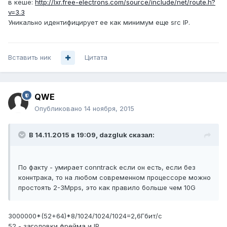
в кеше:
http://lxr.free-electrons.com/source/include/net/route.h?
v=3.3
Уникально идентифицирует ее как минимум еще src IP.
Вставить ник
Цитата
QWE
Опубликовано
14 ноября, 2015
В 14.11.2015 в 19:09, dazgluk сказал:
По факту - умирает conntrack если он есть, если без
коннтрака, то на любом современном процессоре можно
простоять 2-3Mpps, это как правило больше чем 10G
3000000*(52+64)*8/1024/1024/1024=2,6Гбит/с
52 - заголовки фрейма и IP