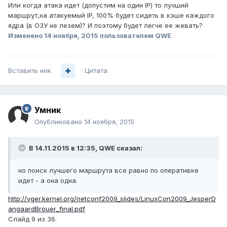
Или когда атака идет (допустим на один IP) то лучший
маршрут,на атакуемый IP, 100% будет сидеть в кэше каждого
ядра (в ОЗУ не лезем)? И поэтому будет легче ее жевать?
Изменено
14 ноября, 2015
пользователем QWE
Вставить ник
Цитата
Умник
Опубликовано
14 ноября, 2015
В 14.11.2015 в 12:35, QWE сказал:
но поиск лучшего маршрута все равно по оперативке
идет - а она одна.
http://vger.kernel.org/netconf2009_slides/LinuxCon2009_JesperD
angaardBrouer_final.pdf
Слайд 9 из 36.