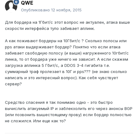
QWE
Опубликовано
12 ноября, 2015
Для бордера на 1Гбит/с этот вопрос не актуален, атака выше
скорости интерфейса тупо забивает аплинк.
А как поживают бордеры на 10Гбит/с ? Сколько полосы или
pps атаки выдерживает бордер? Понятно что если атака
забивает свободную полосу (и выше) нагруженного 10гбит/с
линка, то от бордера уже ничего не зависит. А если скажем
загрузка аплинка 5 Гбит/с, а DDOS 3-4 гигабита т.е.
суммарный траф пролезает в 10Г и pps??? (не знаю сколько
написать и это интересный вопрос). Как себя чувствует
сервер?
Средство спасения я так понимаю одно - это быстро
вычислить атакуемый IP и заблекхолить его через анонсы BGP
(или позвонить вышестоящему прову) если бордер полностью
не сложился. Или еще как то?