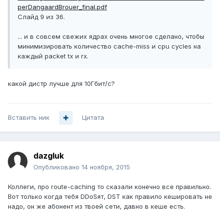
perDangaardBrouer_final.pdf
Слайд 9 из 36.
... и в совсем свежих ядрах очень многое сделано, чтобы
минимизировать количество cache-miss и cpu cycles на
каждый packet tx и rx.
какой дистр лучше для 10Гбит/с?
Вставить ник
Цитата
dazgluk
Опубликовано
14 ноября, 2015
Коллеги, про route-caching то сказали конечно все правильно.
Вот только когда тебя DDoSят, DST как правило кешировать не
надо, он же абонент из твоей сети, давно в кеше есть.