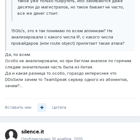
такое уже только nullрутить, ибо забиваются даже
десятки до магистралов, но такое бывает не часто,
все же денег стоит.
15Gb/s, это я так понимаю по всем аплинкам? Не
анализировали с какого числа IP, с какого числа
провайдеров (или route object) прилетает такая атака?
Да, по всем.
Особо не анализировали, но при беглом анализе по горячим
следам значительная часть была из Китая.
Да и какая разница то особо, гораздо интереснее что
DDoSили зачем то TeamSpeak сервер одного из абонентов,
зачем?...
Вставить ник
Цитата
silence.it
Опубликовано
16 ноября, 2015