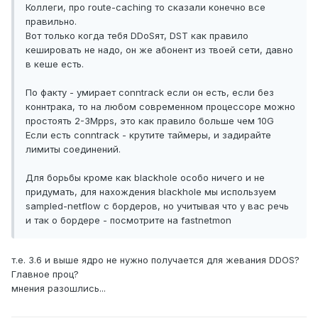
Коллеги, про route-caching то сказали конечно все
правильно.
Вот только когда тебя DDoSят, DST как правило
кешировать не надо, он же абонент из твоей сети, давно
в кеше есть.
По факту - умирает conntrack если он есть, если без
коннтрака, то на любом современном процессоре можно
простоять 2-3Mpps, это как правило больше чем 10G
Если есть conntrack - крутите таймеры, и задирайте
лимиты соединений.
Для борьбы кроме как blackhole особо ничего и не
придумать, для нахождения blackhole мы используем
sampled-netflow с бордеров, но учитывая что у вас речь
и так о бордере - посмотрите на fastnetmon
т.е. 3.6 и выше ядро не нужно получается для жевания DDOS?
Главное проц?
мнения разошлись...