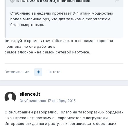
В 16.11.2015 в 04:40, silence.it сказал:
Стабильно за неделю пролетает 3-4 атаки мощностью
более миллиона pps, что для тазиков с conntrack'ом
было смертельно.
фильтруйте прямо в raw-табличке. это не самая хорошая
практика, но она работает.
самое злобное - на самой сетевой карточке.
Вставить ник
Цитата
silence.it
Опубликовано
17 ноября, 2015
С фильтрацией разобрались, благо на тазообразных бордерах
- коннтрека нет, поэтому он справляется с нагрузками.
Интересно откуда ноги растут, т.к. организовать ddos таких