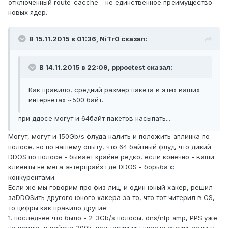
отключенный route-cacche - не единственное преимущество
новых ядер.
В 15.11.2015 в 01:36, NiTr0 сказал:
В 14.11.2015 в 22:09, pppoetest сказал:
Как правило, средний размер пакета в этих ваших
интернетах ~500 байт.
при ддосе могут и 64байт пакетов насыпать...
Могут, могут и 150Gb/s флуда налить и положить аплинка по
полосе, но по нашему опыту, что 64 байтный флуд, что дикий
DDOS по полосе - бывает крайне редко, если конечно - ваши
клиенты не мега энтерпрайз где DDOS - борьба с
конкурентами.
Если же мы говорим про физ лиц, и один юный хакер, решил
заDDOSить другого юного хакера за то, что тот читерил в CS,
то цифры как правило другие:
1. последнее что было - 2-3Gb/s полосы, dns/ntp amp, PPS уже