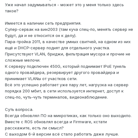
Уже начал задумываться - может это у меня только здесь
такое?
Имеется в наличии сеть предприятия.
Супер-сервак на вин2003 (там куча спец-по, менять сервер не
будут, да и не относится он к делу).
Пара-тройка 2011, в качестве умных свитчей, на одном из них
ещё и DHCP-сервер поднят для отдельного участка.
Присутствуют VLAN, бриджи, фильтрация мусора и прочие не
сложные мелочи.
К серверу подключен 450G, который поднимает IPoE тунель
одного провайдера, резервирует другого провайдера и
принимает VLANы от участков сети.
Всё это успешно работает уже пару лет, нагрузка на сервер
порядка 200 мбит, в сети используется интернет, доступ к
спец-по, чуть-чуть терминалов, видеонаблюдение.
Суть вопроса.
Всегда обновлял ПО на микротиках, как только оно выходило.
Вместе с ROS обновлял всегда и Firmware, кстати
расскажите, есть ли смысл?
С выходом 6-й версии всё стало работать даже лучше.