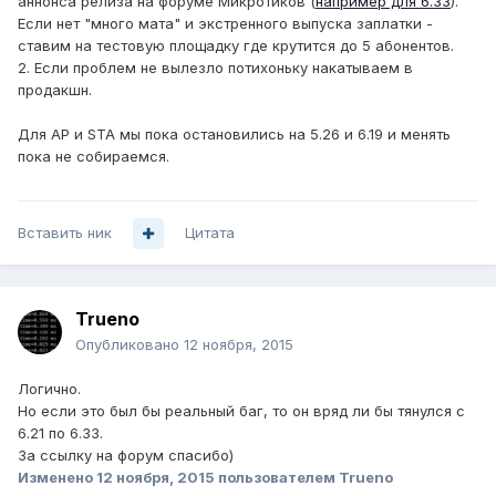
аннонса релиза на форуме Микротиков (
например для 6.33
).
Если нет "много мата" и экстренного выпуска заплатки -
ставим на тестовую площадку где крутится до 5 абонентов.
2. Если проблем не вылезло потихоньку накатываем в
продакшн.
Для AP и STA мы пока остановились на 5.26 и 6.19 и менять
пока не собираемся.
Вставить ник
Цитата
Trueno
Опубликовано
12 ноября, 2015
Логично.
Но если это был бы реальный баг, то он вряд ли бы тянулся с
6.21 по 6.33.
За ссылку на форум спасибо)
Изменено
12 ноября, 2015
пользователем Trueno