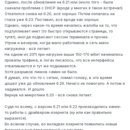
Однако, после обновления на 6.21 или около того - была
сначала проблема с DHCP (вроде у многих я такое встречал).
Откатился снова на 6.20, всё хорошо. Потом попалась на
глаза уже 6.23. Поставил, всё вроде как хорошо.
Однако, через какое-то время начались жалобы на то, что
подтупливает инет (то быстро открываются страницы, то
тупят), иногда подвисают сессии терминала и прочее.
Утром и вечером, когда мало работников и сеть мало
нагружена - всё летает.
На одном из 2011 при нагрузке выше 150-170 мбит начинались
провалы трафика, в логах писалось, что все интерфейсы
отваливаются и тут же поднимаются.
Хотя разрывов линков самих не было.
Я думал, это что-то с сетью, ломал голову, в это время
дошел уже до обновления 6.26. Ничего не помогало. А потом я
задумался.. И дошло.
Вернув на микротики 6.20 - всё снова летает.
Судя по всему, с версии 6.21 или 6.22 производились какие-
то работы с драйвером езернета (ну или как правильно
выразится).
Во всяком случае, во вкладках езернета появились новые
функции и ещё пара мелочей на эту тему.